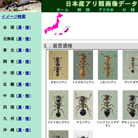
イメージ検索
全 国［
属
・
種
］
北海道［
属
・
種
］
１．最普通種
東 北［
属
・
種
］
関 東［
属
・
種
］
中 部［
属
・
種
］
近 畿［
属
・
種
］
中 国［
属
・
種
］
四 国［
属
・
種
］
九 州［
属
・
種
］
沖 縄［
属
・
種
］