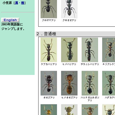
小笠原［
属
・
種
］
2003年英語版に
ジャンプします。
２．普通種