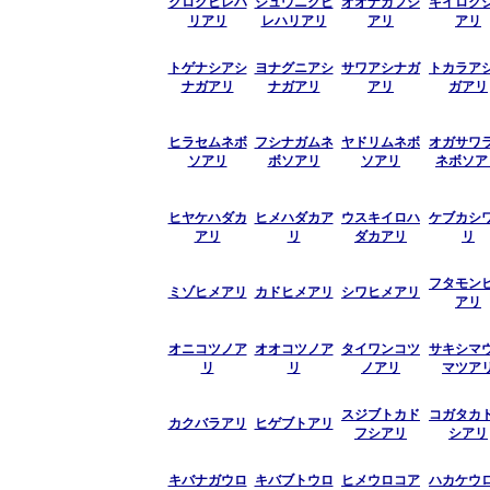
クロクビレハ
ジュウニクビ
オオナガフシ
キイロク
リアリ
レハリアリ
アリ
アリ
トゲナシアシ
ヨナグニアシ
サワアシナガ
トカラア
ナガアリ
ナガアリ
アリ
ガアリ
ヒラセムネボ
フシナガムネ
ヤドリムネボ
オガサワ
ソアリ
ボソアリ
ソアリ
ネボソア
ヒヤケハダカ
ヒメハダカア
ウスキイロハ
ケブカシ
アリ
リ
ダカアリ
リ
フタモン
ミゾヒメアリ
カドヒメアリ
シワヒメアリ
アリ
オニコツノア
オオコツノア
タイワンコツ
サキシマ
リ
リ
ノアリ
マツア
スジブトカド
コガタカ
カクバラアリ
ヒゲブトアリ
フシアリ
シアリ
キバナガウロ
キバブトウロ
ヒメウロコア
ハカケウ