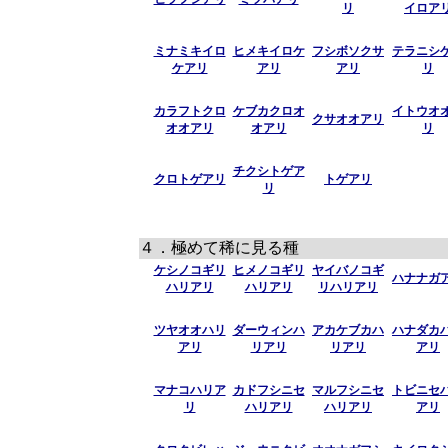
リ
イロア
ミナミキイロ
ヒメキイロケ
フシボソクサ
テラニシ
ケアリ
アリ
アリ
リ
カラフトクロ
ケブカクロオ
イトウオ
クサオオアリ
オオアリ
オアリ
リ
チクシトゲア
クロトゲアリ
トゲアリ
リ
４．極めて稀に見る種
ケシノコギリ
ヒメノコギリ
ヤイバノコギ
ハナナガ
ハリアリ
ハリアリ
リハリアリ
ツヤオオハリ
ダーウィンハ
アカケブカハ
ハナダカ
アリ
リアリ
リアリ
アリ
マナコハリア
カドフシニセ
マルフシニセ
トビニセ
リ
ハリアリ
ハリアリ
アリ