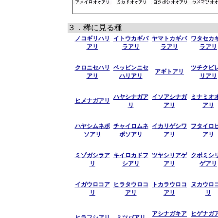
３．稀に見る種
ノコギリハリ
イトウカギバ
ヤマトカギバ
ワタセカ
アリ
ラアリ
ラアリ
ラアリ
クロニセハリ
ベッピンニセ
ツチクビ
アギトアリ
アリ
ハリアリ
リアリ
ハヤシナガア
イソアシナガ
ミナミオ
ヒメナガアリ
リ
アリ
アリ
ハヤシムネボ
チャイロムネ
イカリゲシワ
フタイロ
ソアリ
ボソアリ
アリ
アリ
ミゾガシラア
キイロカドフ
ツヤシリアゲ
クボミシ
リ
シアリ
アリ
ゲアリ
イガウロコア
ヒラタウロコ
トカラウロコ
ヌカウロ
リ
アリ
アリ
リ
アシナガキア
ヒゲナガ
ヒラフシアリ
ミツバアリ