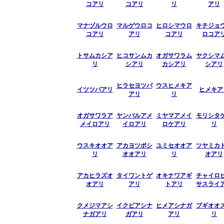
コアリ
コアリ
リ
アリ
マナヅルウロ
マルゲウロコ
ヒロシマウロ
キチジョ
コアリ
アリ
コアリ
ロコア
トサムカシア
ヒコサンムカ
オガサワラム
ヤクシマ
リ
シアリ
カシアリ
シアリ
ヒラセヨツバ
ウスヒメキア
イツツバアリ
ヒメキア
アリ
リ
オガサワラア
ヤンバルアメ
ミヤマアメイ
モリシタ
メイロアリ
イロアリ
ロケアリ
リ
ウスキオオア
アカヨツボシ
ユミセオオア
ツヤミカ
リ
オオアリ
リ
オアリ
アカヒラズオ
タイワントゲ
オキナワアギ
チャイロ
オアリ
アリ
トアリ
サスライ
クメジマアシ
イクビアシナ
ヒメアシナガ
ブギオオ
ナガアリ
ガアリ
アリ
リ