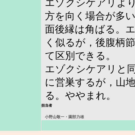
エゾクシケアリよ
方を向く場合が多
面後縁は角ばる。
く似るが，後腹柄
て区別できる。
エゾクシケアリと
に営巣するが，山
る。ややまれ。
担当者
小野山敬一・園部力雄