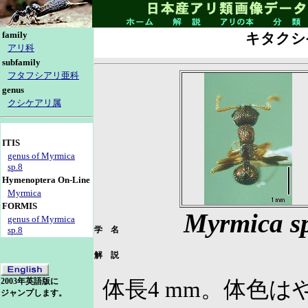
family
キタクシ
アリ科
subfamily
フタフシアリ亜科
genus
クシケアリ属
ITIS
genus of Myrmica
sp.8
Hymenoptera On-Line
Myrmica
FORMIS
Myrmica s
genus of Myrmica
sp.8
学 名
解 説
2003年英語版に
体長4 mm。体色
ジャンプします。