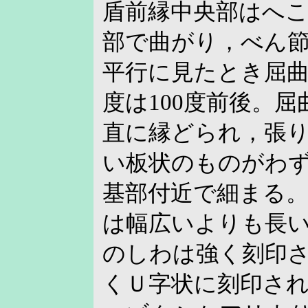
盾前縁中央部はへ
部で曲がり，べん
平行に見たとき屈
度は100度前後。
直に縁どられ，張
い板状のものがわ
基部付近で細まる
は幅広いよりも長
のしわは強く刻印
くＵ字状に刻印さ