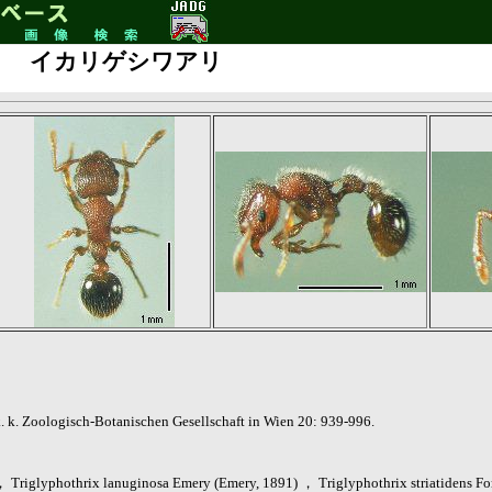
イカリゲシワアリ
. k. Zoologisch-Botanischen Gesellschaft in Wien 20: 939-996.
 ， Triglyphothrix lanuginosa Emery (Emery, 1891) ， Triglyphothrix striatide