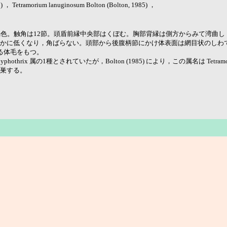
ramorium lanuginosum Bolton (Bolton, 1985) ，
黒褐色。触角は12節。頭盾前縁中央部はくぼむ。胸部背縁は側方からみて湾曲
かに低くなり，角ばらない。頭部から後腹柄節にかけ体表面は網目状のしわ
る体毛をもつ。
thrix 属の1種とされていたが，Bolton (1985) により，この属名は Tetr
巣する。