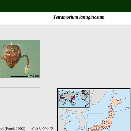
Tetramorium lanuginosum
ns Forel (Forel, 1902) ， イカリゲケブ