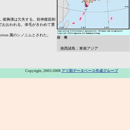
し，後胸溝は欠失する。前伸腹節刺
でおおわれる。体毛がきわめて豊
amorium 属のシノニムとされた。
分 布
南西諸島；東南アジア
Copyright, 2003-2008
アリ類データベース作成グループ