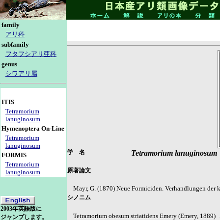
family
アリ科
subfamily
フタフシアリ亜科
genus
シワアリ属
ITIS
Tetramorium
lanuginosum
Hymenoptera On-Line
Tetramorium
lanuginosum
学 名
Tetramorium lanuginosum
FORMIS
Tetramorium
原著論文
lanuginosum
Mayr, G. (1870) Neue Formiciden. Verhandlungen der k
シノニム
2003年英語版に
Tetramorium obesum striatidens Emery (Emery, 1889)
ジャンプします。