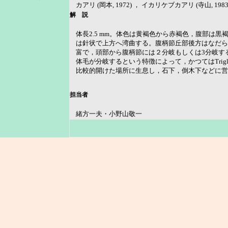
カアリ (岡本, 1972) ， イカリケブカアリ (寺山, 1983) ， Tet
解 説
体長2.5 mm。体色は黄褐色から赤褐色，腹部は
は針状で上方へ湾曲する。腹柄節丘部後方はなだら
富で，頭部から腹柄節には２分岐もしくは3分岐す
体毛が分岐するという特徴によって，かつてはTriglypho
比較的開けた場所に生息し，石下，倒木下などに営
担当者
緒方一夫・小野山敬一