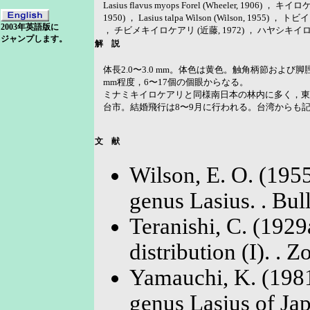
Lasius flavus myops Forel (Wheeler, 1906)
1950) ， Lasius talpa Wilson (Wilson, 1955)
2003年英語版に
， チビメキイロケアリ (近藤, 1972) ， ハヤシキイロケ
ジャンプします。
解 説
体長2.0〜3.0 mm。体色は黄色。触角柄節および
mm程度，6〜17個の個眼からなる。
ミナミキイロケアリと同様南日本の林内に多く，東
台市。結婚飛行は8〜9月に行われる。台湾から
文 献
Wilson, E. O. (1955
genus Lasius. . Bul
Teranishi, C. (1929
distribution (I). . 
Yamauchi, K. (1981
genus Lasius of Jap