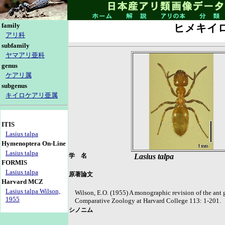
family
ヒメキイ
アリ科
subfamily
ヤマアリ亜科
genus
ケアリ属
subgenus
キイロケアリ亜属
ITIS
Lasius talpa
Hymenoptera On-Line
Lasius talpa
学 名
Lasius talpa
FORMIS
Lasius talpa
原著論文
Harvard MCZ
Lasius talpa Wilson,
Wilson, E.O. (1955) A monographic revision of the ant 
1955
Comparative Zoology at Harvard College 113: 1-201.
シノニム