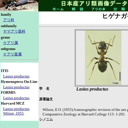
family
ヒゲナガ
アリ科
subfamily
ヤマアリ亜科
genus
ケアリ属
subgenus
ケアリ亜属
ITIS
Lasius productus
Hymenoptera On-Line
Lasius productus
学 名
Lasius productus
FORMIS
Lasius productus
原著論文
Harvard MCZ
Lasius productus
Wilson, E.O. (1955) A monographic revision of the ant 
Wilson, 1955
Comparative Zoology at Harvard College 113: 1-201.
シノニム