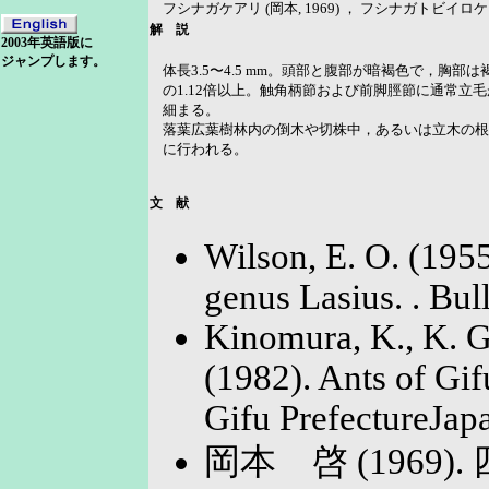
フシナガケアリ (岡本, 1969) ， フシナガトビイロケア
解 説
2003年英語版に
ジャンプします。
体長3.5〜4.5 mm。頭部と腹部が暗褐色で，胸
の1.12倍以上。触角柄節および前脚脛節に通常立
細まる。
落葉広葉樹林内の倒木や切株中，あるいは立木の根
に行われる。
文 献
Wilson, E. O. (1955
genus Lasius. . Bul
Kinomura, K., K. 
(1982). Ants of Gifu
Gifu PrefectureJapa
岡本 啓 (1969)