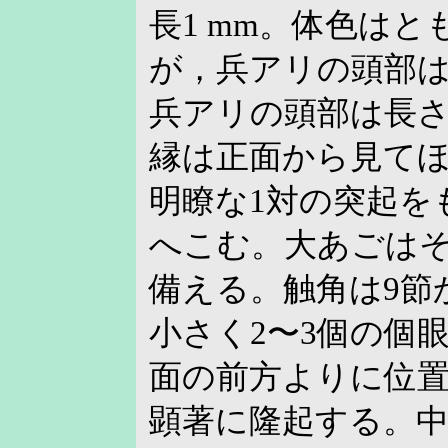
長1 mm。体色は
が，兵アリの頭部
兵アリの頭部は長さ
縁は正面から見て
明瞭な1対の突起を
へこむ。大あごはそ
備える。触角は9節
小さく2〜3個の個
面の前方よりに位置
顕著に隆起する。