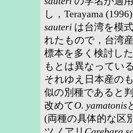
sauteri
の学名が適用
し，Terayama (1
sauteri
は台湾を模式
れたもので，台湾
標本を多く検討し
もとは異なってい
それゆえ日本産の
似の別種であると
改めて
O. yamatonis
(両種の具体的な区
ツノアリ
Carebara sa