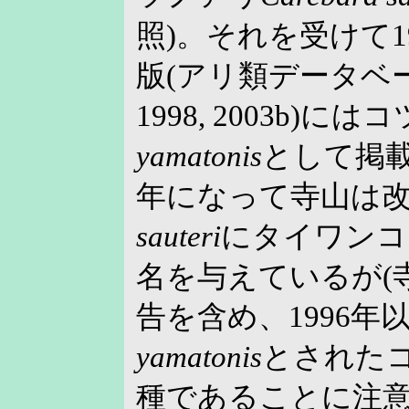
照)。それを受けて19
版(アリ類データベ
1998, 2003b)に
yamatonis
として掲載
年になって寺山は
sauteri
にタイワンコ
名を与えているが(寺山
告を含め、1996年
yamatonis
とされた
種であることに注