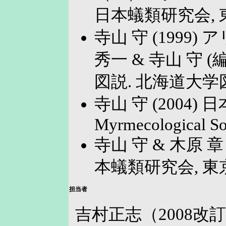
日本蟻類研究会, 
寺山 守 (1999) アリ
秀一 & 寺山 守
図説. 北海道大学
寺山 守 (2004) 
Myrmecological Soc
寺山 守 & 木原 章
本蟻類研究会, 東
担当者
吉村正志（2008