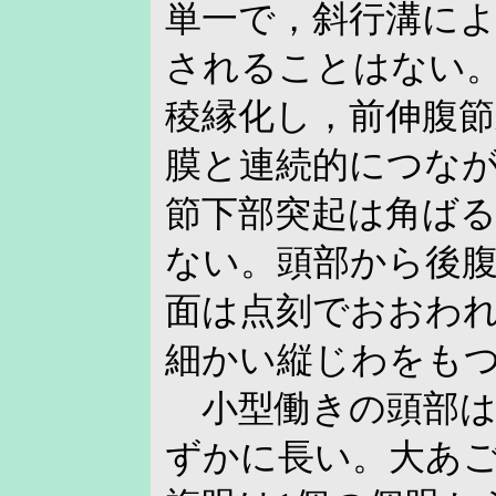
単一で，斜行溝によ
されることはない
稜縁化し，前伸腹
膜と連続的につな
節下部突起は角ば
ない。頭部から後
面は点刻でおおわ
細かい縦じわをも
小型働きの頭部は
ずかに長い。大あご