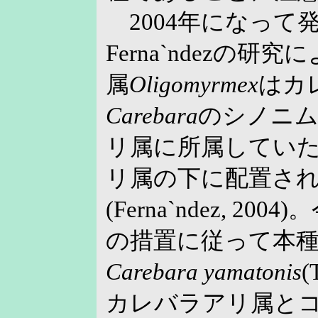
2004年になって
Ferna`ndezの
属
Oligomyrmex
はカ
Carebara
のシノニ
リ属に所属してい
リ属の下に配置さ
(Ferna`ndez, 2
の措置に従って本
Carebara yamatonis
(
カレバラアリ属と