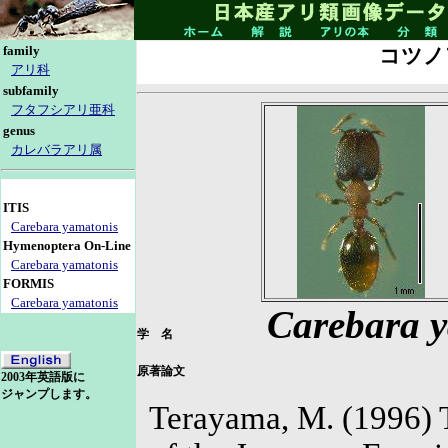
family
コツノ
アリ科
subfamily
フタフシアリ亜科
genus
カレバラアリ属
ITIS
Carebara yamatonis
Hymenoptera On-Line
Carebara yamatonis
FORMIS
Carebara yamatonis
Carebara
y
学 名
原著論文
2003年英語版に
ジャンプします。
Terayama, M. (1996) 