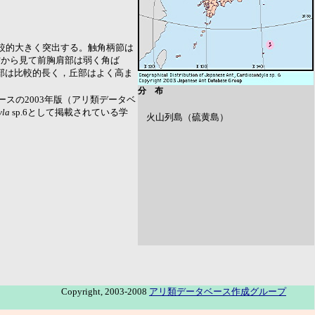
比較的大きく突出する。触角柄節は
方から見て前胸肩部は弱く角ば
部は比較的長く，丘部はよく高ま
分 布
ースの2003年版（アリ類データベ
yla
sp.6として掲載されている学
火山列島（硫黄島）
．
Copyright, 2003-2008
アリ類データベース作成グループ