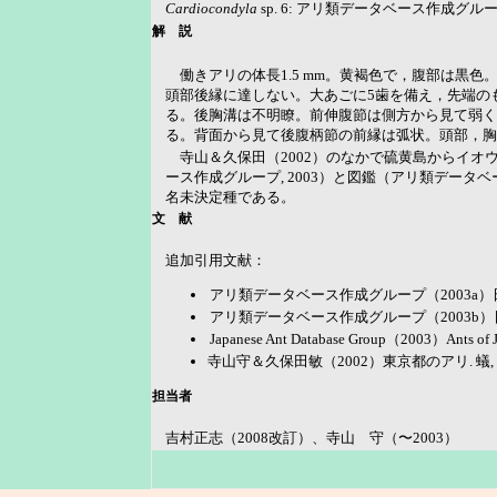
Cardiocondyla
sp. 6: アリ類データベース作成グループ, 2003a,
解 説
働きアリの体長1.5 mm。黄褐色で，腹部は黒
頭部後縁に達しない。大あごに5歯を備え，先端の
る。後胸溝は不明瞭。前伸腹節は側方から見て弱く
る。背面から見て後腹柄節の前縁は弧状。頭部，胸
寺山＆久保田（2002）のなかで硫黄島からイオ
ース作成グループ, 2003）と図鑑（アリ類データベース作成グループ
名未決定種である。
文 献
追加引用文献：
アリ類データベース作成グループ（2003a）
アリ類データベース作成グループ（2003b）
Japanese Ant Database Group（2003）Ants of J
寺山守＆久保田敏（2002）東京都のアリ. 蟻, 26:
担当者
吉村正志（2008改訂）、寺山 守（〜2003）