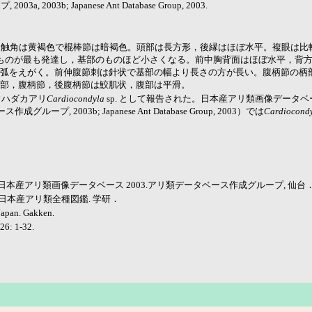
 2003b; Japanese Ant Database Group, 2003.
色。触角は黄褐色で棍棒節は暗褐色。頭部は長方形，後縁はほぼ水平。複眼は
ものが最も発達し，基部のものほど小さくなる。前中胸背面はほぼ水平，背
弧をえがく。前伸腹節刺は針状で基部の幅より長さの方が長い。腹柄節の柄
部，腹柄節，後腹柄節は鮫肌状，腹部は平滑。
ウハダカアリ
Cardiocondyla
sp. として報告された。日本産アリ類画像データベ
, 2003b; Japanese Ant Database Group, 2003）では
Cardiocond
日本産アリ類画像データベース 2003.アリ類データベース作成グループ, 仙台
日本産アリ類全種図鑑. 学研．
apan. Gakken.
 1-32.