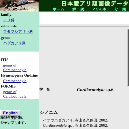
family
アリ科
subfamily
フタフシアリ亜科
genus
ハダカアリ属
ITIS
genus of
Cardiocondyla
Hymenoptera On-Line
Cardiocondyla
FORMIS
学 名
Cardiocondyla
sp.6
genus of
Cardiocondyla
シノニム
2003年英語版に
イオウハダカアリ: 寺山＆久保田, 2002.
ジャンプします。
Cardiocondyla
sp. : 寺山＆久保田, 2002.