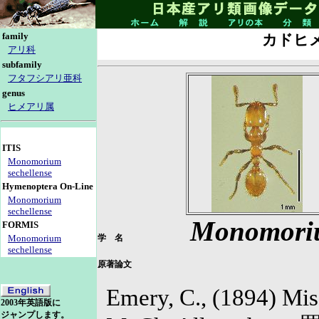
family
カドヒ
アリ科
subfamily
フタフシアリ亜科
genus
ヒメアリ属
ITIS
Monomorium
sechellense
Hymenoptera On-Line
Monomorium
sechellense
Monomoriu
FORMIS
Monomorium
学 名
sechellense
原著論文
Emery, C., (1894) Mis
2003年英語版に
ジャンプします。