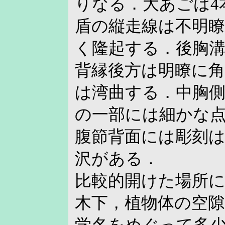
りなる．大あごは4
盾の縦走線は不明
く隆起する．後胸
背縁後方は明瞭に
は湾曲する．中胸
の一部には細かな
腹節背面には彫刻
沢がある．
比較的開けた場所
木下，植物体の空