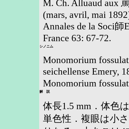
M. Ch. Alluaud aux 
(mars, avril, mai 1892
Annales de la Soci師
France 63: 67-72.
シノニム
Monomorium fossulat
seichellense Emery,
Monomorium fossula
解 説
体長1.5 mm．体
単色性．複眼は小さ