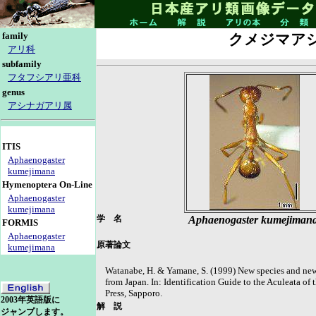
family
クメジマア
アリ科
subfamily
フタフシアリ亜科
genus
アシナガアリ属
ITIS
Aphaenogaster
kumejimana
Hymenoptera On-Line
Aphaenogaster
kumejimana
学 名
Aphaenogaster kumejiman
FORMIS
Aphaenogaster
原著論文
kumejimana
Watanabe, H. & Yamane, S. (1999) New species and new
from Japan. In: Identification Guide to the Aculeata of
Press, Sapporo.
2003年英語版に
解 説
ジャンプします。