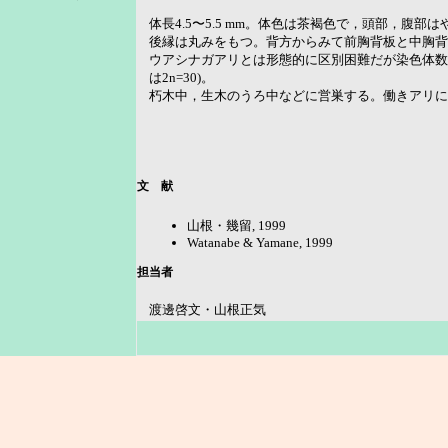
体長4.5〜5.5 mm。体色は茶褐色で，頭部，腹
後縁は丸みをもつ。背方からみて前胸背板と中胸背
ウアシナガアリとは形態的に区別困難だが染色体数(
は2n=30)。
朽木中，生木のうろ中などに営巣する。働きアリに
文 献
山根・幾留, 1999
Watanabe & Yamane, 1999
担当者
渡邊啓文・山根正気