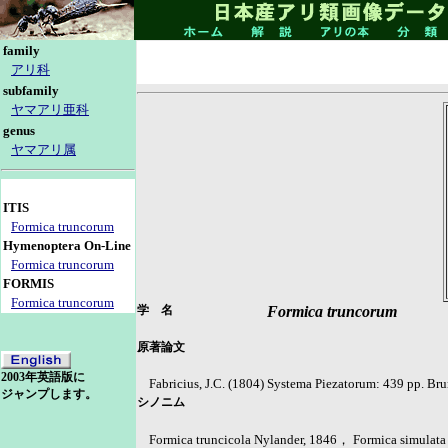
family
アリ科
subfamily
ヤマアリ亜科
genus
ヤマアリ属
ITIS
Formica truncorum
Hymenoptera On-Line
Formica truncorum
FORMIS
Formica truncorum
学 名
Formica truncorum
原著論文
2003年英語版に
Fabricius, J.C. (1804) Systema Piezatorum: 439 pp. Bru
ジャンプします。
シノニム
Formica truncicola Nylander, 1846， Formica simulata 