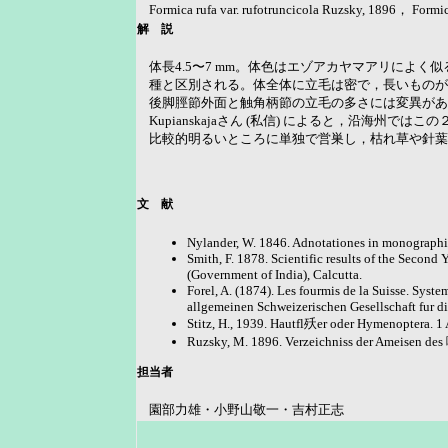
Formica rufa var. rufotruncicola Ruzsky, 1896， Formic
解 説
体長4.5〜7 mm。体色はエゾアカヤマアリによ
種と区別される。体全体に立毛は密で，長いものが
後脚脛節外面と触角柄節の立毛の多さには変異があ
Kupianskajaさん (私信) によると，沿海州
比較的明るいところに単独で営巣し，枯れ草や針
文 献
Nylander, W. 1846. Adnotationes in monographia
Smith, F. 1878. Scientific results of the Secon
(Government of India), Calcutta.
Forel, A. (1874). Les fourmis de la Suisse. Sys
allgemeinen Schweizerischen Gesellschaft fur 
Stitz, H., 1939. Hautfl殀er oder Hymenoptera. 1 
Ruzsky, M. 1896. Verzeichniss der Ameisen des 
担当者
園部力雄・小野山敬一・吉村正志