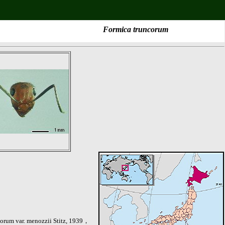
Formica truncorum
corum var. menozzii Stitz, 1939，