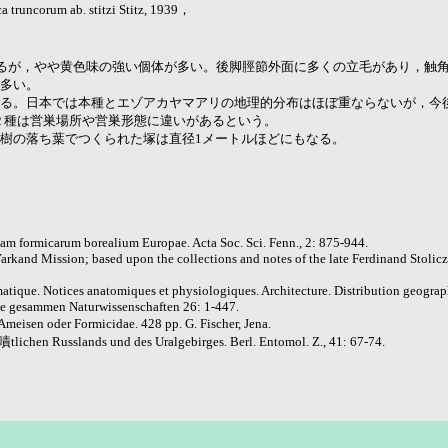
a truncorum ab. stitzi Stitz, 1939，
く似るが，やや黄色味の強い個体が多い。後脚脛節外面に多くの立毛があり，触
多い。
る。日本では本種とエゾアカヤマアリの地理的分布はほぼ重ならないが，今
ではこの２種は営巣場所や営巣形態に違いがあるという。
葉樹の落ち葉でつくられた塚は直径1メートルほどにもなる。
m formicarum borealium Europae. Acta Soc. Sci. Fenn., 2: 875-944.
d Yarkand Mission; based upon the collections and notes of the late Ferdinand Stol
tematique. Notices anatomiques et physiologiques. Architecture. Distribution geogr
die gesammen Naturwissenschaften 26: 1-447.
Ameisen oder Formicidae. 428 pp. G. Fischer, Jena.
嘖tlichen Russlands und des Uralgebirges. Berl. Entomol. Z., 41: 67-74.