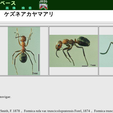
ケズネアカヤマアリ
nsvigae.
Smith, F. 1878， Formica rufa var. truncicolopratensis Forel, 1874， Formica trun