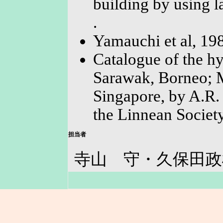
building by using l
.
Yamauchi et al, 19
Catalogue of the hy
Sarawak, Borneo; M
Singapore, by A.R. 
the Linnean Societ
担当者
寺山 守・久保田政