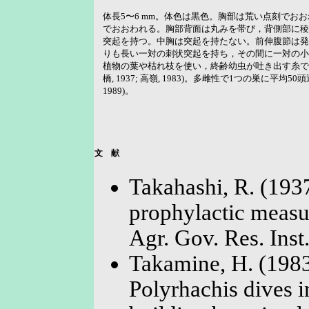
体長5〜6 mm。体色は黒色。胸部は荒い点刻でお
でおおわれる。胸部背面は丸みを帯び，背側部に稜
突起を持つ。中胸は突起を持たない。前伸腹節は発
りも長い一対の刺状突起を持ち，その間に一対の小
植物の葉や枯れ枝を使い，終齢幼虫が吐き出す糸で
橋, 1937; 高嶺, 1983)。多雌性で1つの巣に平均50頭近
1989)。
文 献
Takahashi, R. (193
prophylactic measur
Agr. Gov. Res. Inst
Takamine, H. (1983
Polyrhachis dives i