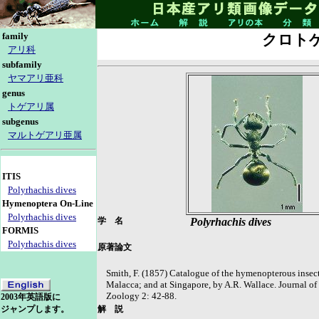
family
クロト
アリ科
subfamily
ヤマアリ亜科
genus
トゲアリ属
subgenus
マルトゲアリ亜属
ITIS
Polyrhachis dives
Hymenoptera On-Line
Polyrhachis dives
学 名
Polyrhachis dives
FORMIS
Polyrhachis dives
原著論文
Smith, F. (1857) Catalogue of the hymenopterous insec
Malacca; and at Singapore, by A.R. Wallace. Journal of
Zoology 2: 42-88.
2003年英語版に
解 説
ジャンプします。