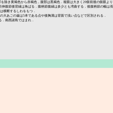
腹部を除き黄褐色から赤褐色，腹部は黒褐色．複眼は大きく20個前後の個眼よ
前伸腹節後背縁は角ばる．腹柄節腹縁は多少とも湾曲する．後腹柄節の幅は長さ
は横断するしわをもつ．
の大あごの歯は5本である点や後胸溝は背面で浅い点などで区別される．
る．南西諸島ではまれ．