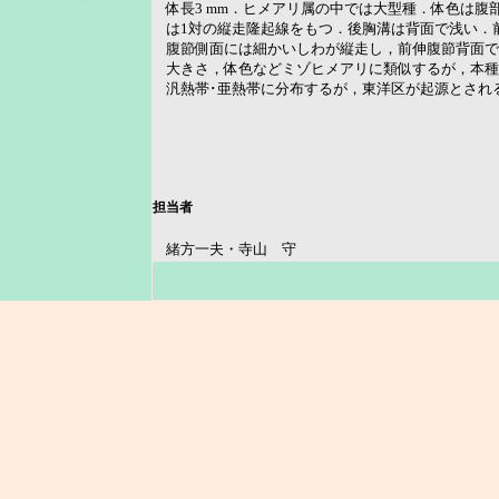
体長3 mm．ヒメアリ属の中では大型種．体色は
は1対の縦走隆起線をもつ．後胸溝は背面で浅い．
腹節側面には細かいしわが縦走し，前伸腹節背面で
大きさ，体色などミゾヒメアリに類似するが，本種
汎熱帯･亜熱帯に分布するが，東洋区が起源とされ
担当者
緒方一夫・寺山 守