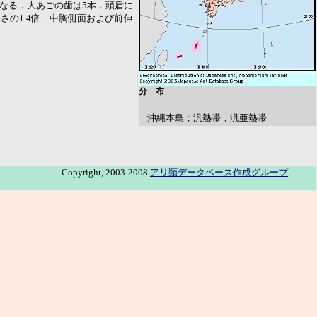
りなる．大あごの歯は5本．頭盾に
の1.4倍．中胸側面および前伸
分 布
沖縄本島；汎熱帯，汎亜熱帯
Copyright, 2003-2008
アリ類データベース作成グループ