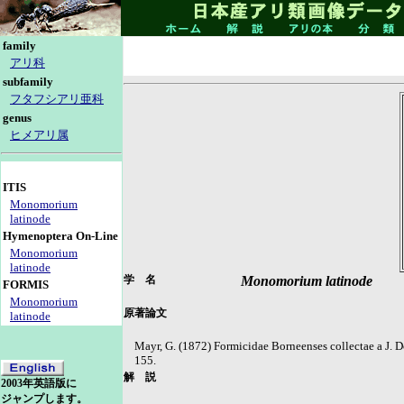
family
アリ科
subfamily
フタフシアリ亜科
genus
ヒメアリ属
ITIS
Monomorium
latinode
Hymenoptera On-Line
Monomorium
latinode
学 名
Monomorium latinode
FORMIS
Monomorium
原著論文
latinode
Mayr, G. (1872) Formicidae Borneenses collectae a J. D
155.
解 説
2003年英語版に
ジャンプします。