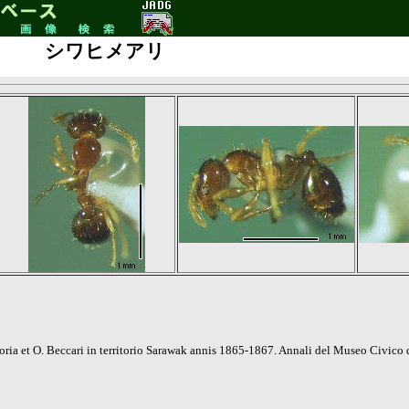
シワヒメアリ
oria et O. Beccari in territorio Sarawak annis 1865-1867. Annali del Museo Civico 