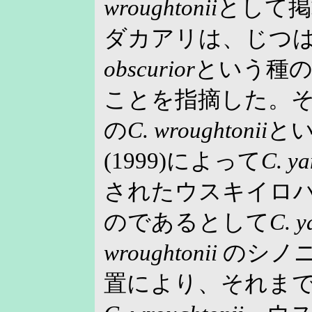
wroughtonii
として掲
ダカアリは、じつ
obscurior
という種
ことを指摘した。
の
C. wroughtonii
とい
(1999)によって
C. y
されたウスキイロ
のであるとして
C. y
wroughtonii
のシノ
置により、それま