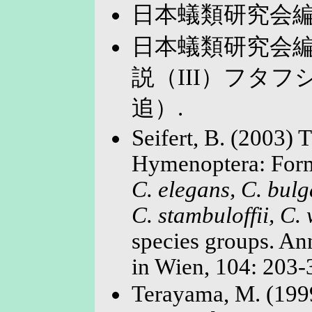
日本蟻類研究会編
日本蟻類研究会編
説（III）フタ
追）.
Seifert, B. (2003) 
Hymenoptera: Formi
C. elegans, C. bulg
C. stambuloffii, C.
species groups. An
in Wien, 104: 203-
Terayama, M. (1999