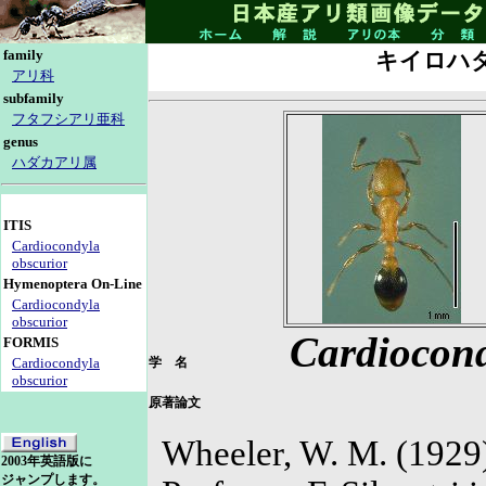
family
キイロハ
アリ科
subfamily
フタフシアリ亜科
genus
ハダカアリ属
ITIS
Cardiocondyla
obscurior
Hymenoptera On-Line
Cardiocondyla
obscurior
Cardiocon
FORMIS
Cardiocondyla
学 名
obscurior
原著論文
Wheeler, W. M. (1929)
2003年英語版に
ジャンプします。