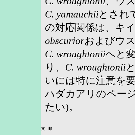
C. wroughtonii
、
ウ
C. yamauchii
とされ
の対応関係は、キ
obscurior
およびウ
C. wroughtonii
へと
り、
C. wroughtonii
いには特に注意を
ハダカアリのペー
たい)。
文 献