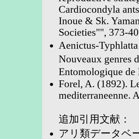
Cardiocondyla ants
Inoue & Sk. Yamane
Societies"", 373-40
Aenictus-Typhlatt
Nouveaux genres d
Entomologique de B
Forel, A. (1892). L
mediterraneenne. A
追加引用文献：
アリ類データベー