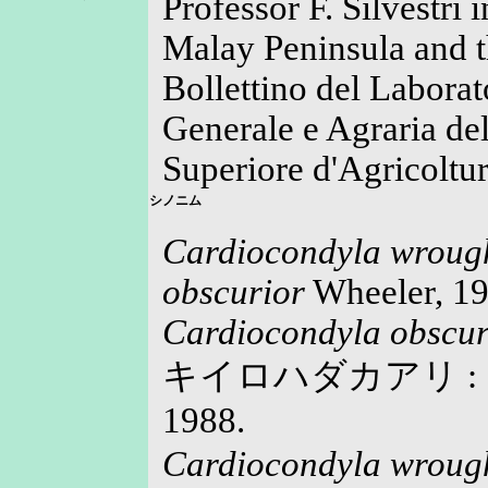
Professor F. Silvestri 
Malay Peninsula and t
Bollettino del Laborat
Generale e Agraria de
Superiore d'Agricoltur
シノニム
Cardiocondyla wroug
obscurior
Wheeler, 19
Cardiocondyla obscur
キイロハダカアリ :
1988.
Cardiocondyla wrough