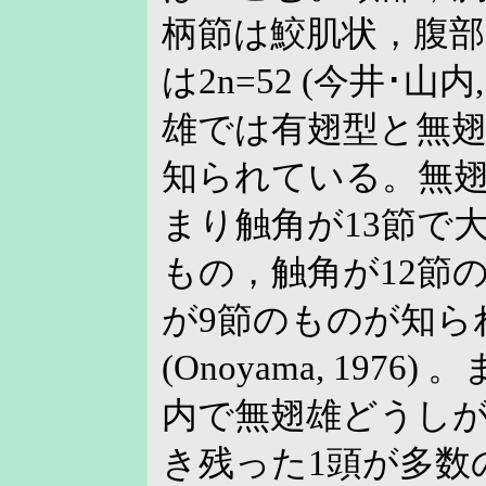
柄節は鮫肌状，腹部
は2n=52 (今井･山内
雄では有翅型と無
知られている。無翅
まり触角が13節で
もの，触角が12節
が9節のものが知ら
(Onoyama, 197
内で無翅雄どうし
き残った1頭が多数