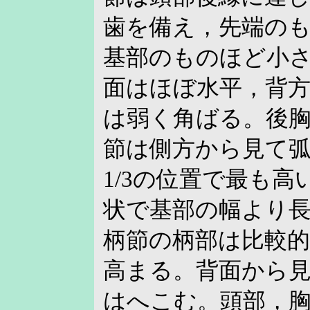
歯を備え，先端の
基部のものほど小
面はほぼ水平，背
は弱く角ばる。後
節は側方から見て
1/3の位置で最も
状で基部の幅より
柄節の柄部は比較
高まる。背面から
はへこむ。頭部，