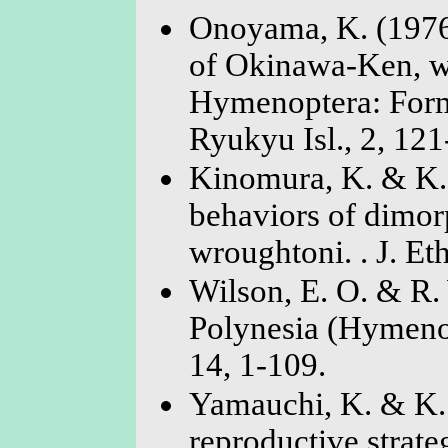
Onoyama, K. (1976)
of Okinawa-Ken, wi
Hymenoptera: Formi
Ryukyu Isl., 2, 121
Kinomura, K. & K.
behaviors of dimor
wroughtoni. . J. Eth
Wilson, E. O. & R. 
Polynesia (Hymenop
14, 1-109.
Yamauchi, K. & K. 
reproductive strate