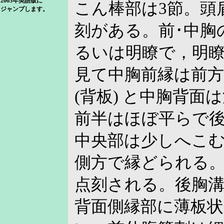
2003年英語版に
こん棒部は3節。頭
ジャンプします。
刻がある。前･中胸
るいは明瞭で，明
見て中胸前縁は前方
(背板) と中胸背面
前半はほぼ平らで後
中央部は少しへこ
側方で縁どられる
点刻される。後胸
背面側縁部に薄板