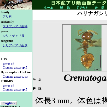
family
ハリナガシ
アリ科
subfamily
フタフシアリ亜科
genus
シリアゲアリ属
subgenus
シリアゲアリ亜属
ITIS
genus of
Crematogaster sp.5
Hymenoptera On-Line
Crematogas
Crematogaster s. str.
学 名
FORMIS
genus of
解 説
Crematogaster sp.5
体長3 mm。体色