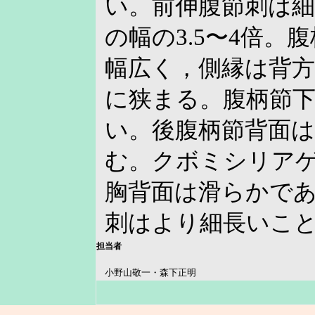
い。前伸腹節刺は
の幅の3.5〜4倍。
幅広く，側縁は背
に狭まる。腹柄節
い。後腹柄節背面
む。クボミシリア
胸背面は滑らかで
刺はより細長いこ
担当者
小野山敬一・森下正明