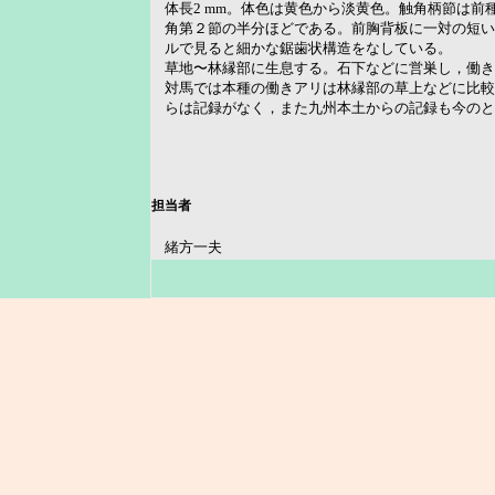
体長2 mm。体色は黄色から淡黄色。触角柄節は
角第２節の半分ほどである。前胸背板に一対の短い
ルで見ると細かな鋸歯状構造をなしている。
草地〜林縁部に生息する。石下などに営巣し，働き
対馬では本種の働きアリは林縁部の草上などに比較
らは記録がなく，また九州本土からの記録も今のところ一
担当者
緒方一夫