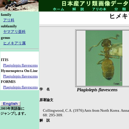
family
ヒメキ
アリ科
subfamily
ヤマアリ亜科
genus
ヒメキアリ属
ITIS
Plagiolepis flavescens
Hymenoptera On-Line
Plagiolepis flavescens
FORMIS
Plagiolepis flavescens
学 名
Plagiolepis flavescens
原著論文
2003年英語版に
Collingwood, C.A. (1976) Ants from North Korea. Annal
ジャンプします。
68: 295-309.
解 説