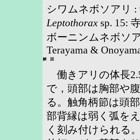
シワムネボソアリ : 寺
Leptothorax
sp. 15: 
ボーニンムネボソアリ :
Terayama & Onoyama
解 説
働きアリの体長2.
で，頭部は胸部や
る。触角柄節は頭
部背縁は弱く弧を
く刻み付けられる