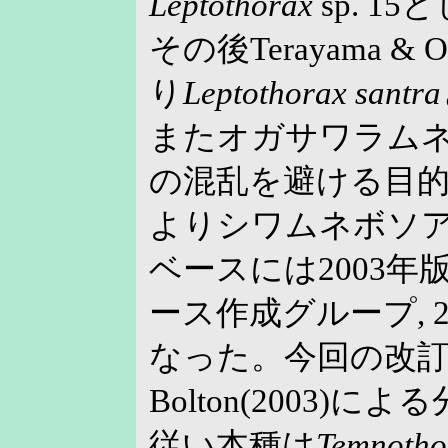
Leptothorax
sp. 1
その後Terayama & O
り
Leptothorax santra
またオガサワラム
の混乱を避ける目的で
よりシワムネボソ
ベースには2003年
ース作成グループ, 2
なった。今回の改
Bolton(2003)
従い本種は
Temnotho