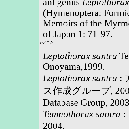
ant genus
Leptothora
(Hymenoptera; Formic
Memoirs of the Myrme
of Japan 1: 71-97.
シノニム
Leptothorax santra
Te
Onoyama,1999.
Leptothorax santra
:
ス作成グループ, 2003a, 
Database Group, 2003
Temnothorax santra
:
2004.