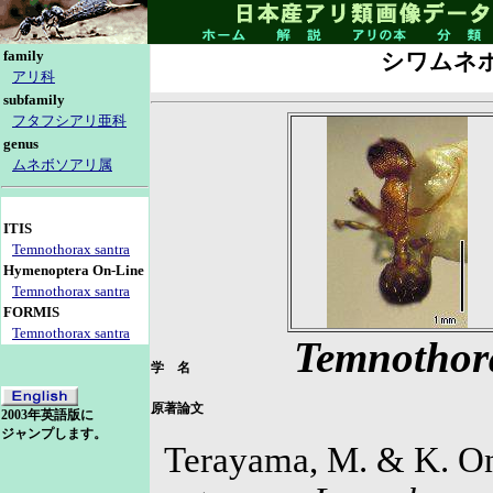
family
シワムネ
アリ科
subfamily
フタフシアリ亜科
genus
ムネボソアリ属
ITIS
Temnothorax santra
Hymenoptera On-Line
Temnothorax santra
FORMIS
Temnothorax santra
Temnothor
学 名
原著論文
2003年英語版に
ジャンプします。
Terayama, M. & K. O