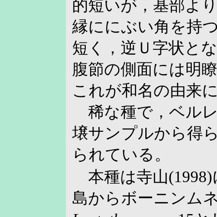
的短いが，基部よ
縁ににぶい角を持
短く，逆Ｕ字状と
腹節の側面には明
これが和名の由来
稀な種で，ベルレ
壌サンプルから得
られている。
本種は寺山(1998
島からボーニンム