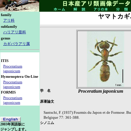
family
ヤマトカギ
アリ科
subfamily
ハリアリ亜科
genus
カギバラアリ属
ITIS
Proceratium
japonicum
Hymenoptera On-Line
Proceratium
japonicum
学 名
Proceratium japonicum
FORMIS
Proceratium
原著論文
japonicum
Santschi, F. (1937) Fourmis du Japon et de Formose. B
Belgique 77: 361-388.
シノニム
2003年英語版に
ジャンプします。