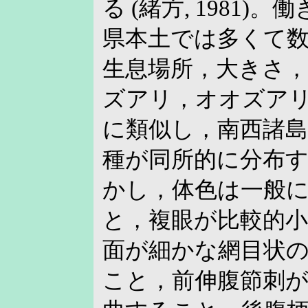
る (緒方, 1981)
県本土では多くて数百
生息場所，大きさ
ズアリ，オオズア
に類似し，南西諸島
種が同所的に分布
かし，体色は一般
と，複眼が比較的
面が細かな網目状
こと，前伸腹節刺