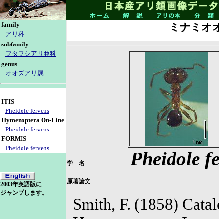
family
ミナミオ
アリ科
subfamily
フタフシアリ亜科
genus
オオズアリ属
ITIS
Pheidole fervens
Hymenoptera On-Line
Pheidole fervens
FORMIS
Pheidole fervens
Pheidole f
学 名
原著論文
2003年英語版に
ジャンプします。
Smith, F. (1858) Cata