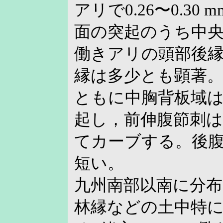
アリで0.26〜0.30
面の突起のうち中
働きアリの頭部後
縁は多少とも顕著
ともに中胸背板域
起し，前伸腹節刺
てカーブする。後
短い。
九州南部以南に分布
林縁などの土中特