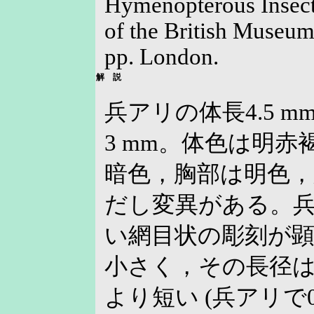
Hymenopterous Insects
of the British Museum
pp. London.
解 説
兵アリの体長4.5 
3 mm。体色は明
暗色，胸部は明色，
だし変異がある。
い網目状の彫刻が
小さく，その長径は
より短い (兵アリで0