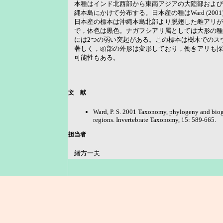
本種はインド北西部から東南アジアの大陸部および
縄本島にかけて分布する。日本産の種はWard (200
日本産の標本は沖縄本島北部より脱翅した雌アリが１
で，体色は黒色。ナガフシアリ属としては大形の種
には2つの弱い突起がある。この標本は樹木でのス
著しく，頭部の外形は変形しており，働きアリも採
可能性もある。
文 献
Ward, P. S. 2001 Taxonomy, phylogeny and bioge
regions. Invertebrate Taxonomy, 15: 589-665.
担当者
緒方一夫