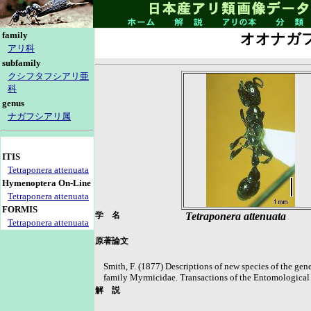
family
オオナガ
アリ科
subfamily
クシフタフシアリ亜
科
genus
ナガフシアリ属
ITIS
Tetraponera attenuata
Hymenoptera On-Line
Tetraponera attenuata
FORMIS
学 名
Tetraponera attenuata
Tetraponera attenuata
原著論文
Smith, F. (1877) Descriptions of new species of the g
family Myrmicidae. Transactions of the Entomological 
解 説