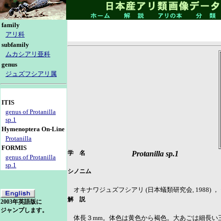
family
アリ科
subfamily
ムカシアリ亜科
genus
ジュズフシアリ属
ITIS
genus of Protanilla
sp.1
Hymenoptera On-Line
Protanilla
FORMIS
学 名
Protanilla sp.1
genus of Protanilla
sp.1
シノニム
オキナワジュズフシアリ (日本蟻類研究会, 1988) ，
解 説
2003年英語版に
ジャンプします。
体長３mm。体色は黄色から褐色。大あごは細長い