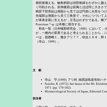
個前後備える。触角柄節は頭部後縁をわずかに越え
く印刻される。前伸腹節は前胸とほぼ同じ大きさで
柄節下部突起は側面から見てほぼ円形に台形をつけ
先端部は側面から見て三角形で，それにつづいて上
が体表全面に生えるが，立毛はわずかである。雌ア
Ponerinae ? sp. は本種に相当する。
和名一覧（日本蟻類研究会，1988）において，オキナワジ
が，一種内の変異であると考えられることから，ジュズフ
ーは，脱翅雌１，働きアリ７７，幼虫１６８，卵１
（寺山，1999）。
文 献
寺山 守 (1999). アリ科. 南西諸島産有剣ハ
Sonobe, R. (1972). Ant fauna of the Mt. Kirishima
1971. (pp. 176-182).
Myrmecological Society of Japan, Editorial Comm
担当者