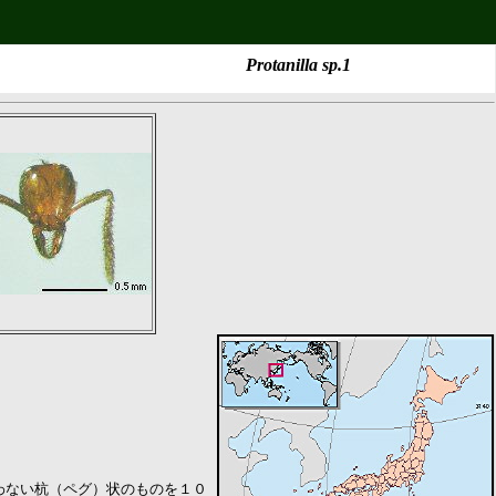
Protanilla sp.1
わない杭（ペグ）状のものを１０