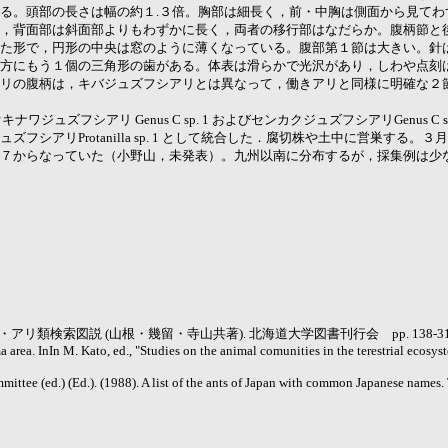
る。頭部の長さは幅の約１.３倍。胸部は細長く，前・中胸は側面から見てわ
，背面部は斜面部よりもわずかに長く，両者の移行部はなだらか。腹柄節と
た形で，円形の中央は窓のように薄くなっている。腹部第１節は大きい。針
方にもう１個の三角形の歯がある。体表は滑らかで光沢があり，しわや点刻
リの腹柄は，キバジュズフシアリとは異なって，働きアリと同様に明確な２節
ュズフシアリ Genus C sp. 1 およびセンカクジュズフシアリGenus C 
シアリProtanilla sp. 1 として統合した．腐切株や土中に営巣する
７からなっていた（小野山，未発表）。九州以南に分布するが，採集例は少
チ・アリ類検索図説 (山根・幾留・寺山共著). 北海道大学図書刊行会 pp. 138-31
 area. InIn M. Kato, ed., "Studies on the animal comunities in the terestrial ecosys
ittee (ed.) (Ed.). (1988). A list of the ants of Japan with common Japanese names