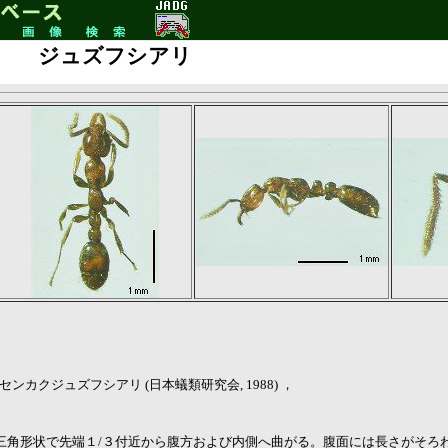
ジュズフシアリ
 センカクジュズフシアリ (日本蟻類研究会, 1988) ，
三角形状で先端１/３付近から腹方および内側へ曲がる。腹面には長さがそろ