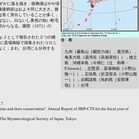
ずかに弧を描き，後胸溝はやや深
後腹柄節はおよそ同じ大きさ。腹
は長く突出していることが多く，
はない。白ないし黄色の短い軟毛
からなる。園部（1972）の
sp. 2 として報告された２つの種
分 布
。３月に斎場御嶽で採集されたコロニ
なく，まれ。台湾にも分布する
九州（霧島山［園部力雄］，鹿児島），
奄美大島（湯湾岳［高嶺英恒］），徳之
島，沖縄本島（今帰仁［辻 和希・
P.Jaisson］，志堅原，斎場御嶽［小野山
敬一］），石垣島（於茂登岳［小野山敬
一］），尖閣諸島（魚釣島［安部琢
哉］）；台湾
7.
tems and their conservation". Annual Report of JIBP-CTS for the fiscal year of
. The Myrmecological Society of Japan, Tokyo.