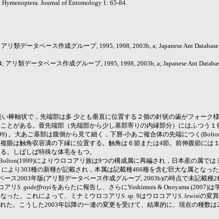
ic Hymenoptera. Journal of Entomology 1: 65-84.
リ類データベース作成グループ, 1995, 1998, 2003b, a; Japanese Ant Database G
 アリ類データベース作成グループ, 1995, 1998, 2003b, a; Japanese Ant Database 
細長い棒軸状で，先端部は多 少とも垂直に位置する２個の針状の歯がフォーク
ぶことがある。亜先端部（先端部から少し基部寄りの内縁部分）にはふつう１
1999) 。大あご基部は腹側から見て細く，下唇-小あご複合体の先端につく(Bolton
複眼は触角収容溝の下縁に位置する。触角は６節または4節。前伸腹節には
える。しばしば特殊な体毛をもつ。
る。Bolton(1999)によりウロコアリ族は9つの構成属に再編され，日本産の属
0) により303種の新種が記載され，本属は記載種466種を含む巨大な属となった。Bo
ス2003年版(アリ類データベース作成グループ, 2003b)の時点で未記載種
ロコアリ
S. godeffroyi
をあらたに報告し、さらにYoshimura & Onoyama (20
行なった。これによって、ミナミウロコアリ
S.
sp. 9はウロコアリ
S. lewisi
の変異
れた。こうした2003年以降の一連の変更を受けて、結果的に、現在の種数は2