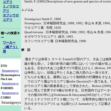
Smith, F. (1860) Descriptions of new genera and species of exot
コアリ
ミノウロコ
シノニム
アリ
ヨフシウロ
Strumigenys
Smith F., 1860.
コアリ
Strumigenys
: 日本蟻類研究会, 1988, 1992; 寺山 & 木原, 1994; ア
ウロコアリ属 : 寺西, 1929.
Quadristruma
: 日本蟻類研究会, 1988, 1992; 寺山 & 木原, 1994;
種への検索キ
オガサワラウロコアリ: 緒方, 1985.
ー
ヨフシウロコアリ属: 日本蟻類研究会, 1988.
ワーカー
（雌アリ）
解 説
用
働きアリは体長１.５〜３.５mmの小型のアリ。大あごは
歯が最も長い。２個の針状の歯の間にはいくつかの歯が並
ITIS
もある。左右の大あごは最大で170度以上ひらく (Bolton, 
Strumigenys
は伸長しない。頭盾は平たく大あご挿入部の上へ張り出す。
Hymenoptera
どちらかを備える。腹柄にはふつう海綿状の付属物をそな
On-Line
ウロコアリ属はウロコアリ族tribe Dacetiniの一員であ
Strumigenys
がウロコアリ属の新参異名として併合された。Bolton (200
FORMIS
さらに増えて世界で474種が分布する。日本国内ではデータベー
Strumigenys
その後2003年にはYoshimura & Onoyama(2003)がミノウ
CSIRO
アリとミナミウロコアリ２種について、分類学的な検討を
Strumigenys
方のキタウロコアリ
S.
sp. 9は新たに
S. kumadori
として記載さ
いる。