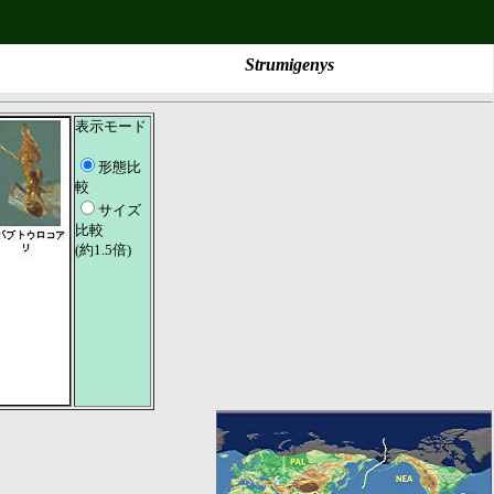
Strumigenys
表示モード
形態比
較
サイズ
比較
(約1.5倍)