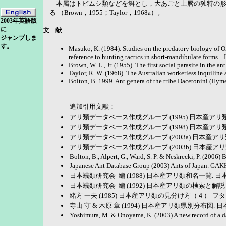
本属はトビムシ類などを餌とし，大あごと上唇の独特の形態は
る （Brown，1955；Taylor，1968a）。
2003年英語版
に
文 献
ジャンプしま
す。
Masuko, K. (1984). Studies on the predatory biology of O
reference to hunting tactics in short-mandibulate forms. . 
Brown, W. L., Jr. (1955). The first social parasite in the ant
Taylor, R. W. (1968). The Australian workerless inquilin
Bolton, B. 1999. Ant genera of the tribe Dacetonini (Hyme
追加引用文献：
アリ類データベース作成グループ (1995) 日本産アリ
アリ類データベース作成グループ (1998) 日本産アリ
アリ類データベース作成グループ (2003a) 日本産アリ類
アリ類データベース作成グループ (2003b) 日本産ア
Bolton, B., Alpert, G., Ward, S. P. & Neskrecki, P. (2006
Japanese Ant Database Group (2003) Ants of Japan. GA
日本蟻類研究会 編 (1988) 日本産アリ類和名一覧. 日
日本蟻類研究会 編 (1992) 日本産アリ類の検索と解
緒方 一夫 (1985) 日本産アリ類の見分け方（４）-フタフシアリ亜
寺山 守 & 木原 章 (1994) 日本産アリ類県別分布図. 
Yoshimura, M. & Onoyama, K. (2003) A new record of a d