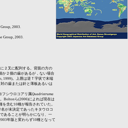
roup, 2003.
Group, 2003.
様に２叉に配列する。背面の方の
個か２個の歯があるが，ない場合
, 1999)。上唇は逆Ｔ字状で末端
１対の歯または針と薄板あるいは
ではヨフシウロコアリ属
Quadristruma
ltonら(2006)によれば現在は
2種を含む10種が報告されていた。
07)は学名が未決定であったキタウロコ
であることが明らかになり、一
003年版と変わらず10種となって