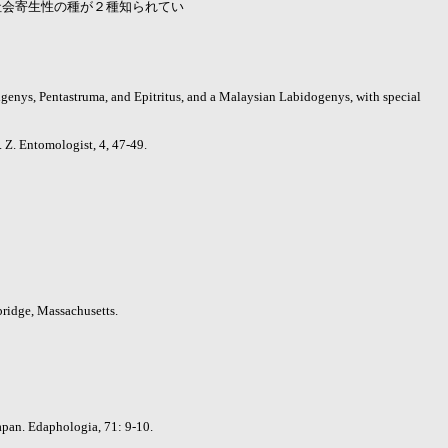
社会寄生性の種が２種知られてい
igenys, Pentastruma, and Epitritus, and a Malaysian Labidogenys, with special
 Z. Entomologist, 4, 47-49.
bridge, Massachusetts.
pan. Edaphologia, 71: 9-10.