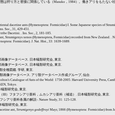
狩り方と密接に関係している（Masuko，1984）。働きアリをもたない
riental dacetine ants (Hymenoptera: Formicidae) I. Some Japanese species of Strum
Ins. Soc., 31, 429-451.
 tribe Dacetini. . Ins. Soc., 2, 181-185.
e ant, Strumigenys xenos (Hymenoptera, Formicidae) recorded from New Zealand. . N.
noptera: Formicidae). J. Nat. Hist., 33: 1639-1689.
類画像データベース. 日本蟻類研究会, 東京.
類画像データベース. 日本蟻類研究会, 東京.
全種図鑑. 学研, 東京.
リ類画像データベース. アリ類データベース作成グループ, 仙台.
) Bolton's Catalogue of Ants of the World: 1758-2005. Harvard University Press, Cam
KKEN, Tokyo.
本蟻類研究会, 東京.
説（III）フタフシアリ亜科，ムカシアリ亜科（補追）. 日本蟻類研究会, 東京.
科各属の解説-. Nature Study, 31: 125-128.
日本蟻類研究会, 東京.
acetine ant,
Strumigenys godeffroyi
Mayr, 1866 (Hymenoptera: Formicidae) from Ja