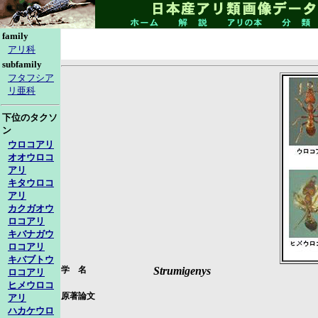
family
アリ科
subfamily
フタフシア
リ亜科
下位のタクソ
ン
ウロコアリ
オオウロコ
アリ
キタウロコ
アリ
カクガオウ
ロコアリ
キバナガウ
ロコアリ
キバブトウ
学 名
Strumigenys
ロコアリ
ヒメウロコ
原著論文
アリ
ハカケウロ