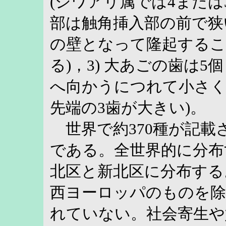
(シワアリ属では4または3節
部は触角挿入部の前で狭
の壁となって隆起するこ
る)，3) 大あごの歯は5
へ向かうにつれて小さくな
先端の3歯が大きい)。
世界で約370種が記載
である。全世界的に分布
北区と新北区に分布する
西ヨーロッパのものを除
れていない。社会寄生や