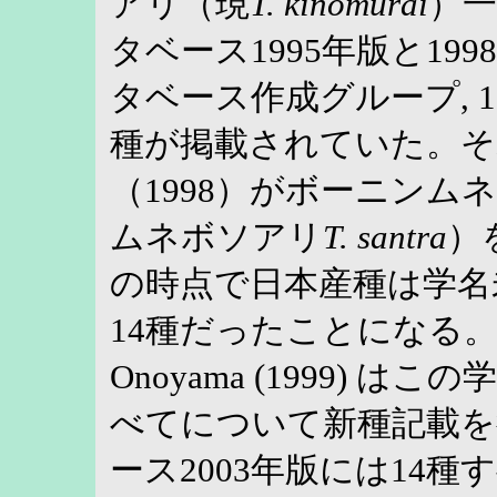
アリ（現
T. kinomurai
）
タベース1995年版と19
タベース作成グループ, 199
種が掲載されていた。そ
（1998）がボーニンム
ムネボソアリ
T. santra
）
の時点で日本産種は学名
14種だったことになる。その
Onoyama (1999) は
べてについて新種記載を
ース2003年版には14