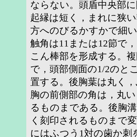
ならない。頭盾中央部に
起縁は短く，まれに狭い
方へのびるかすかで細
触角は11または12節で
こん棒部を形成する。複
で，頭部側面の1/2のと
置する。後胸葉は丸く，
胸の前側部の角は，丸い
るものまである。後胸
く刻印されるものまで変
にはふつう1対の歯か刺