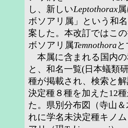
し、新しい
Leptothorax
属
ボソアリ属」という和名
案した。本改訂ではこの
ボソアリ属
Temnothora
と
本属に含まれる国内の
と、和名一覧(日本蟻類研究会
種が掲載され、検索と解説
決定種８種を加えた12
た。県別分布図（寺山＆木原
れに学名未決定種キノム