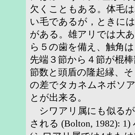
欠くこともある。体毛は
い毛であるが，ときには
がある。雄アリでは大あ
ら５の歯を備え、触角は1
先端３節から４節が棍棒
節数と頭盾の隆起縁、そ
の差でタカネムネボソ
とが出来る。
シワアリ属にも似るが
される (Bolton, 1982)