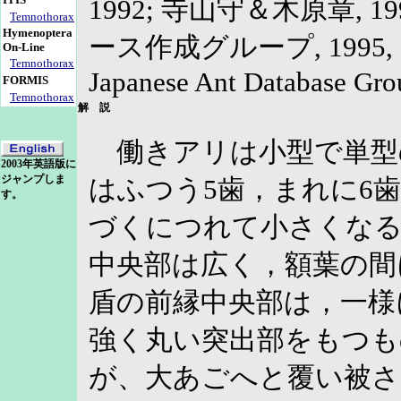
1992; 寺山守＆木原章, 
Temnothorax
Hymenoptera
ース作成グループ, 1995, 199
On-Line
Temnothorax
Japanese Ant Database Gro
FORMIS
Temnothorax
解 説
働きアリは小型で単型
2003年英語版に
ジャンプしま
はふつう5歯，まれに6
す。
づくにつれて小さくなる。
中央部は広く，額葉の間
盾の前縁中央部は，一様
強く丸い突出部をもつも
が、大あごへと覆い被さ