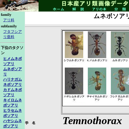
family
ムネボソア
アリ科
subfamily
フタフシア
リ亜科
下位のタクソ
ン
ヒメムネボ
ソアリ
ムネボソア
リ
ハリナガム
ネボソアリ
カドムネボ
ソアリ
キイロムネ
ボソアリ
ヒラセムネ
ボソアリ
Temnothorax
ハヤシムネ
学 名
ボソアリ