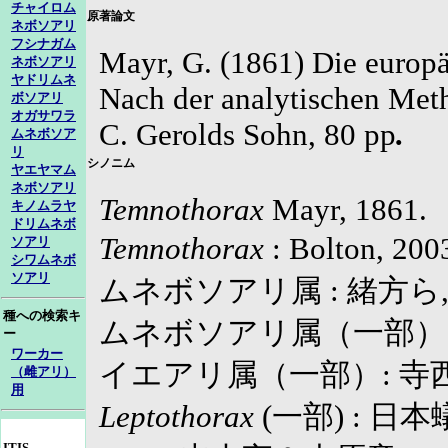
チャイロム
原著論文
ネボソアリ
フシナガム
Mayr, G. (1861)
Die europ
ネボソアリ
ヤドリムネ
Nach der analytischen Meth
ボソアリ
オガサワラ
C. Gerolds Sohn, 80 pp
.
ムネボソア
リ
シノニム
ヤエヤマム
ネボソアリ
Temnothorax
Mayr, 1861.
キノムラヤ
ドリムネボ
Temnothorax
: Bolton, 20
ソアリ
シワムネボ
ソアリ
ムネボソアリ属 : 緒方ら, 2
種への検索キ
ムネボソアリ属（一部）: 寺
ー
ワーカー
イエアリ属（一部）: 寺西, 
（雌アリ）
用
Leptothorax
(一部) : 日本
ITIS