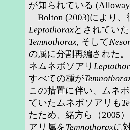
が知られている (Alloway,
Bolton (2003)に
Leptothorax
とされていた
Temnothorax
, そして
Neso
の属に分割再編された。
ネムネボソアリ
Leptotho
すべての種が
Temnothora
この措置に伴い、ムネボ
ていたムネボソアリも
T
たため、緒方ら（2005
アリ属を
Temnothorax
に