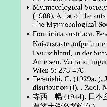
Myrmecological Society 
(1988). A list of the a
The Myrmecological Soc
Formicina austriaca. Be
Kaiserstaate aufgefund
Deutschland, in der Sc
Ameisen. Verhandlungen
Wien 5: 273-478.
Teranishi, C. (1929a. ). 
distribution (I). . Zool.
寺西 暢 (1944).
農業大学卒業論文）．3