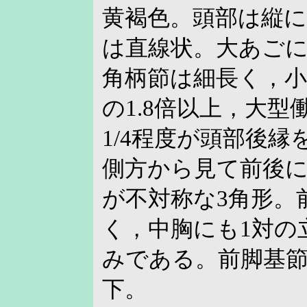
黄褐色。頭部は縦に
は直線状。大あごに
角柄節は細長く，
の1.8倍以上，大
1/4程度が頭部後
側方から見て前後
が不対称な3角形。
く，中胸にも1対の
みである。前脚基節
下。