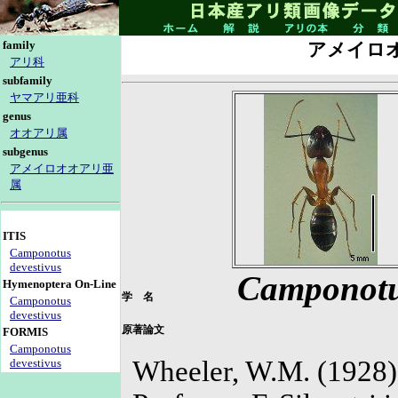
family
アメイロ
アリ科
subfamily
ヤマアリ亜科
genus
オオアリ属
subgenus
アメイロオオアリ亜
属
ITIS
Camponotus
devestivus
Camponotus
Hymenoptera On-Line
学 名
Camponotus
devestivus
原著論文
FORMIS
Camponotus
Wheeler, W.M. (1928) 
devestivus