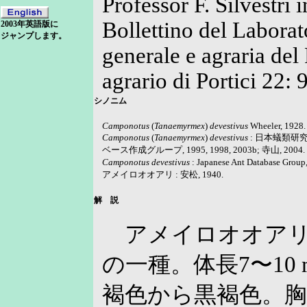
Professor F. Silvestri
Bollettino del Laborat
2003年英語版に
ジャンプします。
generale e agraria del 
agrario di Portici 22: 
シノニム
Camponotus
(
Tanaemyrmex
)
devestivus
Wheeler, 1928.
Camponotus
(
Tanaemyrmex
)
devestivus
: 日本蟻類研究会,
ベース作成グループ, 1995, 1998, 2003b; 寺山, 2004.
Camponotus devestivus
: Japanese Ant Databas
アメイロオオアリ : 安松, 1940.
解 説
アメイロオオアリ
の一種。体長7〜10
褐色から黒褐色。胸