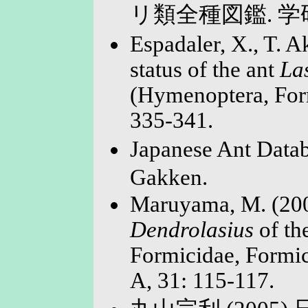
リ類全種図鑑. 学
Espadaler, X., T.
status of the ant
La
(Hymenoptera, Form
335-341.
Japanese Ant Dat
Gakken.
Maruyama, M. (200
Dendrolasius
of th
Formicidae, Formici
A, 31: 115-117.