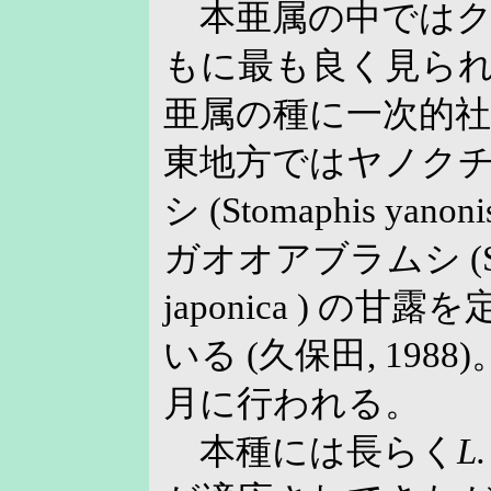
本亜属の中ではク
もに最も良く見ら
亜属の種に一次的
東地方ではヤノク
シ (Stomaphis ya
ガオオアブラムシ (Stom
japonica ) の
いる (久保田, 198
月に行われる。
本種には長らく
L.