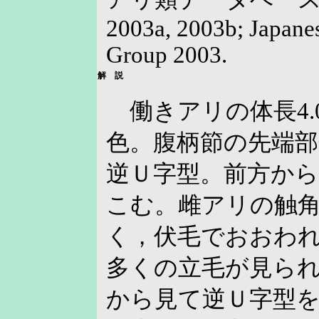
2003a, 2003b; Japane
Group 2003.
解 説
働きアリの体長4.0
色。腹柄節の先端
逆Ｕ字型。前方か
こむ。雌アリの触
く，伏毛でおおわ
多くの立毛が見ら
から見て逆Ｕ字型