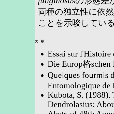
fuliginosus
の形態差
両種の独立性に依
ことを示唆してい
文 献
Essai sur l'Histoire
Die Europ格schen F
Quelques fourmis d
Entomologique de 
Kubota, S. (1988). 
Dendrolasius: About
Abstr. of 48th Annu