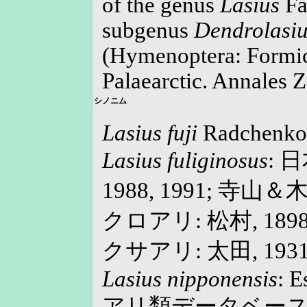
of the genus
Lasius
Fa
subgenus
Dendrolasiu
(Hymenoptera: Formic
Palaearctic. Annales Z
シノニム
Lasius fuji
Radchenko,
Lasius fuliginosus
: 
1988, 1991; 寺山＆木
クロアリ: 松村, 1898
クサアリ: 太田, 1931
Lasius nipponensis
: E
アリ類データベース