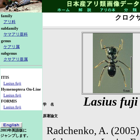
family
クロク
アリ科
subfamily
ヤマアリ亜科
genus
ケアリ属
subgenus
クサアリ亜属
ITIS
Lasius fuji
Hymenoptera On-Line
Lasius fuji
Lasius fuji
FORMIS
学 名
Lasius fuji
原著論文
Radchenko, A. (2005) 
2003年英語版に
ジャンプします。