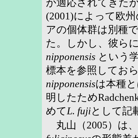
が適応されてきたが、E
(2001)によって
アの個体群は別種
た。しかし、彼ら
nipponensis
という学
標本を参照してお
nipponensis
は本種と
明したためRadchenk
めて
L. fuji
として記
丸山（2005）は