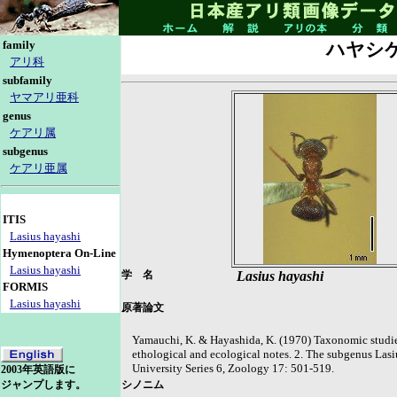
family
ハヤシ
アリ科
subfamily
ヤマアリ亜科
genus
ケアリ属
subgenus
ケアリ亜属
ITIS
Lasius hayashi
Hymenoptera On-Line
Lasius hayashi
学 名
Lasius hayashi
FORMIS
Lasius hayashi
原著論文
Yamauchi, K. & Hayashida, K. (1970) Taxonomic studie
ethological and ecological notes. 2. The subgenus Lasi
University Series 6, Zoology 17: 501-519.
2003年英語版に
シノニム
ジャンプします。