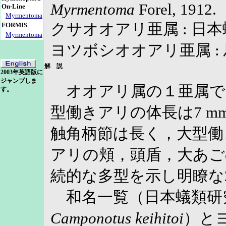
Myrmentoma
Forel, 1912.
On-Line
Myrmentoma
クサオオアリ亜属 : 日本蟻
FORMIS
Myrmentoma
ヨツボシオオアリ亜属 : 馬場
解 説
2003年英語版に
ジャンプしま
オオアリ属の１亜属で
す。
型働きアリの体長は7 
触角柄節は長く，大型働
アリの頬，頭盾，大あご
続的な多型を示し明瞭な
和名一覧（日本蟻類研究会
Camponotus
keihitoi
）と