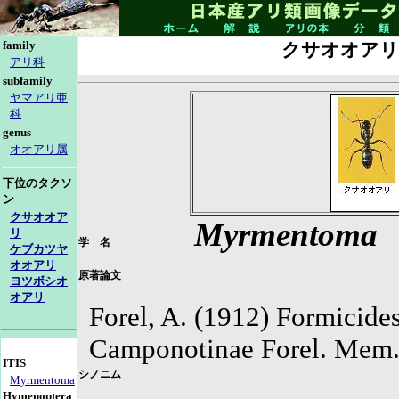
family
クサオオアリ
アリ科
subfamily
ヤマアリ亜
科
genus
オオアリ属
下位のタクソ
ン
クサオオア
Myrmentoma
リ
学 名
ケブカツヤ
オオアリ
原著論文
ヨツボシオ
オアリ
Forel, A. (1912) Formicide
Camponotinae Forel. Mem. 
ITIS
シノニム
Myrmentoma
Hymenoptera