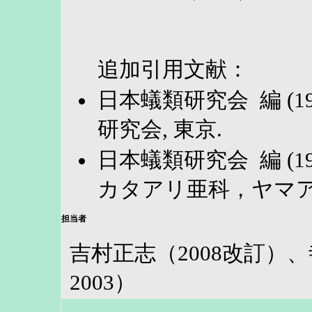
追加引用文献：
日本蟻類研究会 編 (1
研究会, 東京.
日本蟻類研究会 編 (1
カタアリ亜科，ヤマアリ
担当者
吉村正志（2008改訂）
2003）