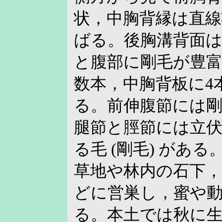
状，中胸背縁は直
ばる。後胸溝背面
と腹部に剛毛が豊
数本，中胸背板に4
る。前伸腹節には
腿節と脛節には立
る毛 (剛毛) がある
草地や林内の石下，
どに営巣し，蜜や
る。本土では秋に