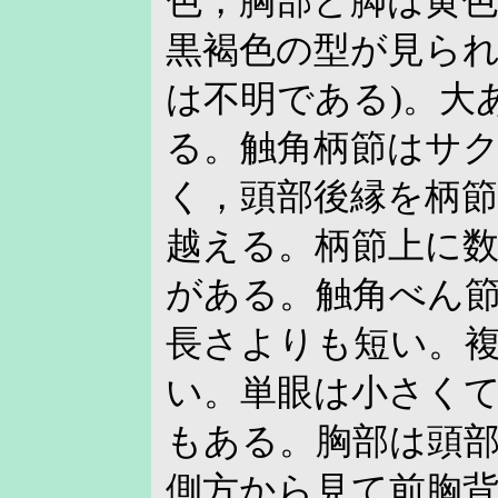
色，胸部と脚は黄色
黒褐色の型が見ら
は不明である)。大
る。触角柄節はサ
く，頭部後縁を柄節
越える。柄節上に
がある。触角べん
長さよりも短い。
い。単眼は小さくて
もある。胸部は頭
側方から見て前胸