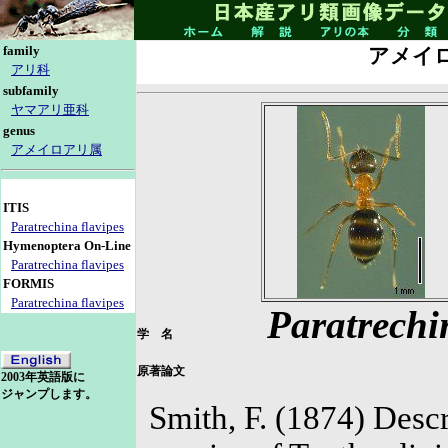
family
アメイ
アリ科
subfamily
ヤマアリ亜科
genus
アメイロアリ属
ITIS
Paratrechina flavipes
Hymenoptera On-Line
Paratrechina flavipes
FORMIS
Paratrechina flavipes
Paratrechi
学 名
原著論文
2003年英語版に
ジャンプします。
Smith, F. (1874) Desc