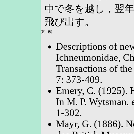
中で冬を越し，翌年
飛び出す。
文 献
Descriptions of new
Ichneumonidae, Chr
Transactions of th
7: 373-409.
Emery, C. (1925). 
In M. P. Wytsman, e
1-302.
Mayr, G. (1886). 