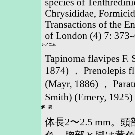
species of Tenthredin
Chrysididae, Formicid
Transactions of the E
of London (4) 7: 373-
シノニム
Tapinoma flavipes F. 
1874) ， Prenolepis fl
(Mayr, 1886) ， Paratr
Smith) (Emery, 1925
解 説
体長2〜2.5 mm