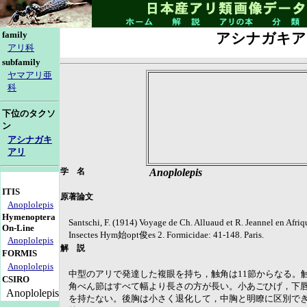
family
アシナガキア
アリ科
subfamily
ヤマアリ亜
科
下位のタクソ
ン
アシナガキ
アリ
学 名
Anoplolepis
ITIS
原著論文
Anoplolepis
Hymenoptera
Santschi, F. (1914) Voyage de Ch. Alluaud et R. Jeannel en Afri
On-Line
Insectes Hym始opt俊es 2. Formicidae: 41-148. Paris.
Anoplolepis
解 説
FORMIS
Anoplolepis
中型のアリで発達した複眼を持ち，触角は11節からなる。
CSIRO
角べん節はすべて幅より長さの方が長い。小あごひげ，下唇
Anoplolepis
を持たない。後胸は小さく退化して，中胸と明瞭に区別で