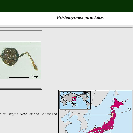
Pristomyrmex punctatus
d at Dory in New Guinea. Journal of