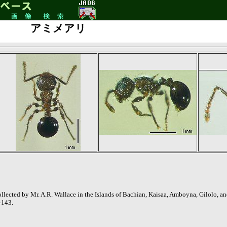
アミメアリ
llected by Mr. A.R. Wallace in the Islands of Bachian, Kaisaa, Amboyna, Gilolo, an
-143.