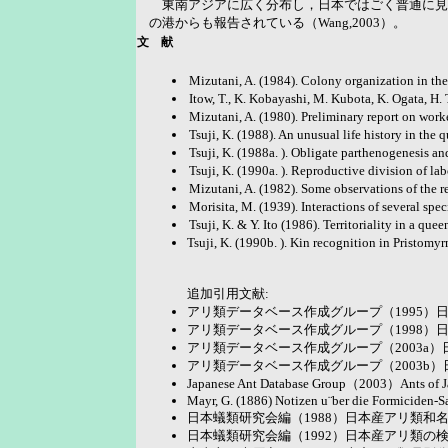
東南アジアに広く分布し，日本ではごく普通に見
の港からも報告されている（Wang,2003）。
文 献
Mizutani, A. (1984). Colony organization in the
Itow, T., K. Kobayashi, M. Kubota, K. Ogata, H. 
Mizutani, A. (1980). Preliminary report on work
Tsuji, K. (1988). An unusual life history in the
Tsuji, K. (1988a. ). Obligate parthenogenesis an
Tsuji, K. (1990a. ). Reproductive division of la
Mizutani, A. (1982). Some observations of the 
Morisita, M. (1939). Interactions of several specie
Tsuji, K. & Y. Ito (1986). Territoriality in a q
Tsuji, K. (1990b. ). Kin recognition in Pristom
追加引用文献:
アリ類データベース作成グループ（1995）
アリ類データベース作成グループ（1998）
アリ類データベース作成グループ（2003a）
アリ類データベース作成グループ（2003b）
Japanese Ant Database Group（2003）Ants of J
Mayr, G. (1886) Notizen u¨ber die Formiciden-
日本蟻類研究会編（1988）日本産アリ類和名
日本蟻類研究会編（1992）日本産アリ類の検