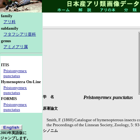
family
アリ科
subfamily
フタフシアリ亜科
genus
アミメアリ属
ITIS
Pristomyrmex
punctatus
Hymenoptera On-Line
Pristomyrmex
punctatus
学 名
Pristomyrmex punctatus
FORMIS
Pristomyrmex
原著論文
punctatus
Smith, F. (1860) Catalogue of hymenopterous insects co
the Proceedings of the Linnean Society, Zoology, 5: 93
シノニム
2003年英語版に
ジャンプします。