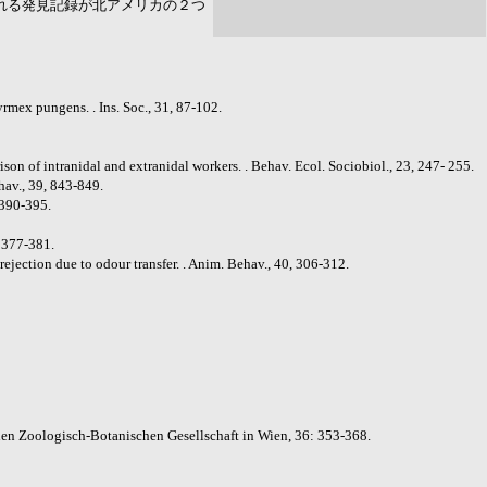
れる発見記録が北アメリカの２つ
yrmex pungens. . Ins. Soc., 31, 87-102.
on of intranidal and extranidal workers. . Behav. Ecol. Sociobiol., 23, 247- 255.
hav., 39, 843-849.
 390-395.
, 377-381.
jection due to odour transfer. . Anim. Behav., 40, 306-312.
．
en Zoologisch-Botanischen Gesellschaft in Wien, 36: 353-368.