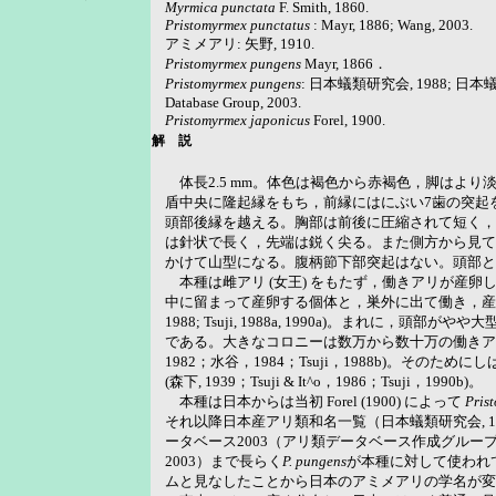
Myrmica punctata
F. Smith, 1860.
Pristomyrmex punctatus
: Mayr, 1886; Wang, 2003.
アミメアリ: 矢野, 1910.
Pristomyrmex pungens
Mayr, 1866．
Pristomyrmex pungens
: 日本蟻類研究会, 1988; 日本蟻類
Database Group, 2003.
Pristomyrmex japonicus
Forel, 1900.
解 説
体長2.5 mm。体色は褐色から赤褐色，脚はよ
盾中央に隆起縁をもち，前縁にはにぶい7歯の突起
頭部後縁を越える。胸部は前後に圧縮されて短く，
は針状で長く，先端は鋭く尖る。また側方から見て
かけて山型になる。腹柄節下部突起はない。頭部と
本種は雌アリ (女王) をもたず，働きアリが産卵して働きアリを生
中に留まって産卵する個体と，巣外に出て働き，産卵しない個
1988; Tsuji, 1988a, 1990a)。まれに，頭
である。大きなコロニーは数万から数十万の働きアリ
1982；水谷，1984；Tsuji，1988b)。
(森下, 1939；Tsuji & It^o，1986；Tsuji，1990b)。
本種は日本からは当初 Forel (1900) によって
Pris
それ以降日本産アリ類和名一覧（日本蟻類研究会, 1
ータベース2003（アリ類データベース作成グループ, 2003
2003）まで長らく
P. pungens
が本種に対して使われてきた
ムと見なしたことから日本のアミメアリの学名が変