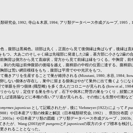
研究会, 1992; 寺山＆木原, 1994; アリ類データベース作成グループ, 1995，1998，20
り淡色，腹部は黒褐色。頭部は丸く，正面から見て後側縁は角ばらず，後縁は
をもつ。大あごのそしゃく縁は先端部に発達した2歯，基方部に小さな2歯の合
前胸背は側方から見て直線状，背方から見て前縁は縁をつくる。中胸背，前
，刺の先端は前伸腹節の後端を越え，腹柄節の中程の位置に達する。腹柄節
胸部は荒い網目模様をもち，腹部は平滑でやや光沢をもつ。
産することで巣が維持される (Mizutani, 1980; 水谷, 1984; Itow et
体が存在し，巣中に留まる個体はやがて巣外に出て働くようになる (Mizutani, 
部がやや大型で単眼を持つ個体 (職型雌) を多く含んだコロニーが見られる (Itow et al.
からなり，定住する巣を作らず，石下や倒木に野営の巣をつくり，頻繁に移住しつ
そのためにしばしば道路脇などに本種の長いアリ道が見られる。その他にも生態や行動
tomyrmex japonicus
として記載されたが，後に Viehmeyer (1922) によって
P. p
988）や日本産アリ類の検索と解説（日本蟻類研究会, 1992）、県別分布図（
a）や日本産アリ類の図鑑（アリ類データベース作成グループ，2003b; Japanese An
が、Wang (2003)が
P. pungens
と
P. japonicus
の双方のタイプ標本を検討
更されることとなった。