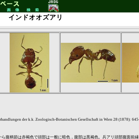
インドオオズアリ
rhandlungen der k.k. Zoologisch-Botanischen Gesellschaft in Wien 28 (1878): 645
。頭部から腹柄節は赤褐色で頭部は一般に暗色，腹部は黒褐色。兵アリ頭部腹面前