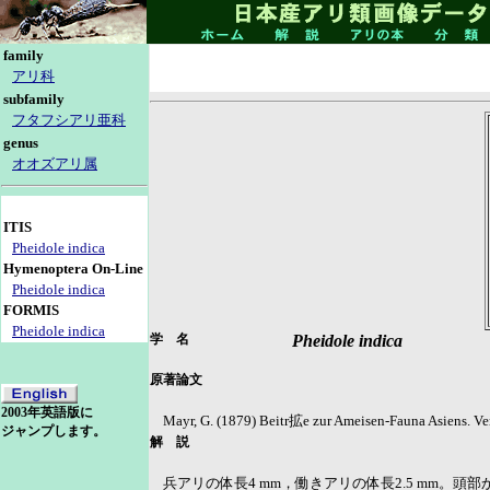
family
アリ科
subfamily
フタフシアリ亜科
genus
オオズアリ属
ITIS
Pheidole indica
Hymenoptera On-Line
Pheidole indica
FORMIS
Pheidole indica
学 名
Pheidole indica
原著論文
2003年英語版に
Mayr, G. (1879) Beitr拡e zur Ameisen-Fauna Asiens. Ve
ジャンプします。
解 説
兵アリの体長4 mm，働きアリの体長2.5 mm