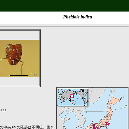
Pheidole indica
-686.
縁の中央3本の隆起は不明瞭。働き