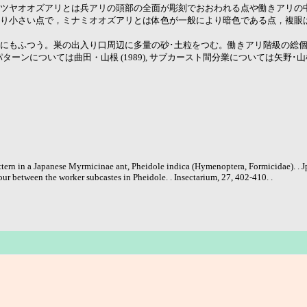
ツヤオオズアリとは兵アリの頭部の全面が彫刻でおおわれる点や働きアリの
り小さい点で，ミナミオオズアリとは体色が一般により暗色である点，複眼
にもふつう。巣の出入り口周辺に多量の砂･土粒をつむ。働きアリ階級の総個体
員パターンについては曲田・山根 (1989), サブカースト間分業については矢野･山
ern in a Japanese Myrmicinae ant, Pheidole indica (Hymenoptera, Formicidae). . Jpn.
ur between the worker subcastes in Pheidole. . Insectarium, 27, 402-410. .