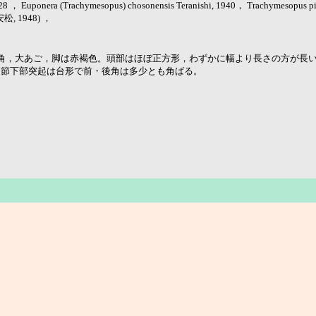
, 1928 ， Euponera (Trachymesopus) chosonensis Teranishi, 1940， Trachymeso
, 1948) ，
，触角，大あご，脚は赤褐色。頭部はほぼ正方形，わずかに幅より長さの方が長
柄節下部突起は台形で前・後角は多少とも角ばる。