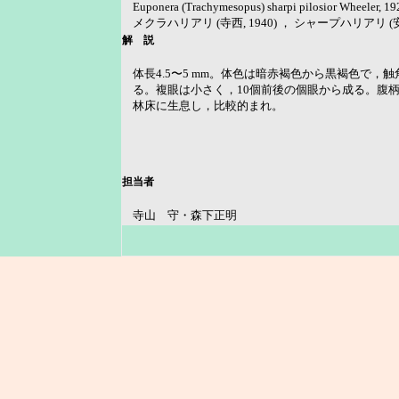
Euponera (Trachymesopus) sharpi pilosior Wheeler
メクラハリアリ (寺西, 1940) ， シャープハリアリ (安松
解 説
体長4.5〜5 mm。体色は暗赤褐色から黒褐色で
る。複眼は小さく，10個前後の個眼から成る。腹
林床に生息し，比較的まれ。
担当者
寺山 守・森下正明