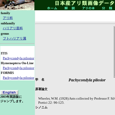
family
アリ科
subfamily
ハリアリ亜科
genus
フトハリアリ属
ITIS
Pachycondyla pilosior
Hymenoptera On-Line
Pachycondyla pilosior
FORMIS
Pachycondyla pilosior
学 名
Pachycondyla pilosior
原著論文
2003年英語版に
Wheeler, W.M. (1928) Ants collected by Professor F. Silv
ジャンプします。
Portici 22: 96-125.
シノニム