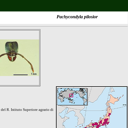
Pachycondyla pilosior
del R. Istituto Superiore agrario di