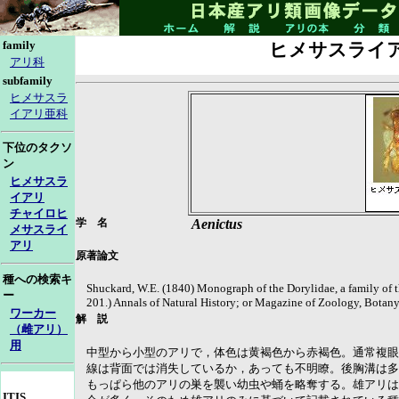
family
ヒメサスライ
アリ科
subfamily
ヒメサスラ
イアリ亜科
下位のタクソ
ン
ヒメサスラ
イアリ
チャイロヒ
学 名
Aenictus
メサスライ
アリ
原著論文
種への検索キ
Shuckard, W.E. (1840) Monograph of the Dorylidae, a family of
ー
201.) Annals of Natural History; or Magazine of Zoology, Botan
ワーカー
解 説
（雌アリ）
用
中型から小型のアリで，体色は黄褐色から赤褐色。通常複眼
線は背面では消失しているか，あっても不明瞭。後胸溝は多
もっぱら他のアリの巣を襲い幼虫や蛹を略奪する。雄アリは
ITIS