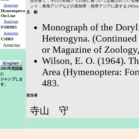
合が多く，そのため雄アリのみに基づいて記載されている種
Aenictus
ンド，東南アジアなどの亜熱帯・熱帯アジアに産する (Wilson
Hymenoptera
文 献
On-Line
Aenictus
Monograph of the Doryli
FORMIS
Aenictus
Heterogyna. (Continued 
CSIRO
Aenictus
or Magazine of Zoology
Wilson, E. O. (1964). Th
Area (Hymenoptera: Formi
2003年英語版
に
ジャンプしま
483.
す。
担当者
寺山 守