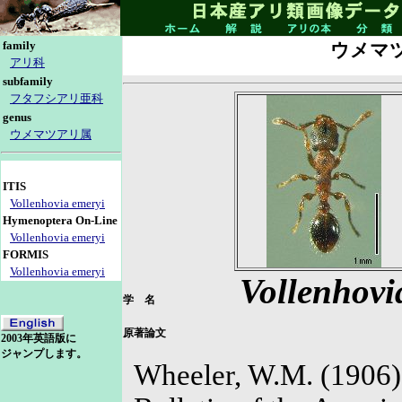
family
ウメマ
アリ科
subfamily
フタフシアリ亜科
genus
ウメマツアリ属
ITIS
Vollenhovia emeryi
Hymenoptera On-Line
Vollenhovia emeryi
FORMIS
Vollenhovia emeryi
Vollenhovi
学 名
原著論文
2003年英語版に
ジャンプします。
Wheeler, W.M. (1906) 