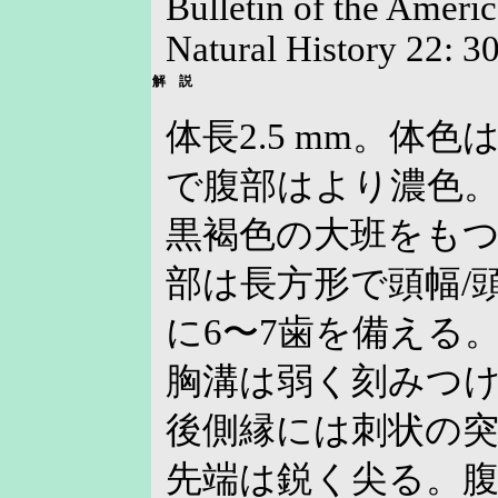
Bulletin of the Amer
Natural History 22: 3
解 説
体長2.5 mm。体
で腹部はより濃色
黒褐色の大班をも
部は長方形で頭幅/頭
に6〜7歯を備える
胸溝は弱く刻みつ
後側縁には刺状の
先端は鋭く尖る。