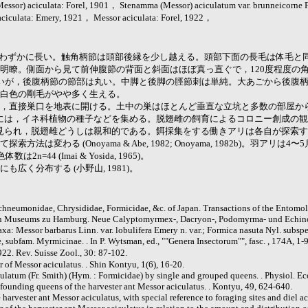
ssor) aciculata: Forel, 1901， Stenamma (Messor) aciculatum var. brunneicorne 
ciculata: Emery, 1921， Messor aciculata: Forel, 1922，
りもわずかに長い。触角柄節は頭部後縁を少し越える。頭部下面の長毛は体毛と
明瞭。側面から見て前伸腹節の背面と斜面はほぼ真っ直ぐで，120度程度の
いが，後腹柄節の節部は丸い。中脚と後脚の脛節刺は単純。大あごから後腹
白色の剛毛がやや多く生える。
，直接巣口を地表に開ける。土中の巣はほとんど垂直な立坑と多数の部屋か
秋には，イネ科植物の種子などを集める。脱翅雌の飼育によるコロニー創成の観察報告があ
雌の場合が見られ，脱翅雌どうしは親和的である。餌採集をする働きアリは各自が探
わる (Onoyama & Abe, 1982; Onoyama, 1982b)。羽アリは4
数は2n=44 (Imai & Yosida, 1965)。
く分布する (小野山, 1981)。
Ichneumonidae, Chrysididae, Formicidae, &c. of Japan. Transactions of the Entomo
hen Museums zu Hamburg. Neue Calyptomyrmex-, Dacryon-, Podomyrma- und Echinopl
axa: Messor barbarus Linn. var. lobulifera Emery n. var.; Formica nasuta Nyl. subsp
subfam. Myrmicinae. . In P. Wytsman, ed., ""Genera Insectorum"", fasc. , 174A, 1-9
2. Rev. Suisse Zool., 30: 87-102.
 of Messor aciculatus. . Shin Kontyu, 1(6), 16-20.
latum (Fr. Smith) (Hym. : Formicidae) by single and grouped queens. . Physiol. Eco
ounding queens of the harvester ant Messor aciculatus. . Kontyu, 49, 624-640.
arvester ant Messor aciculatus, with special reference to foraging sites and diel acti