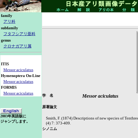
family
アリ科
subfamily
フタフシアリ亜科
genus
クロナガアリ属
ITIS
Messor aciculatus
Hymenoptera On-Line
Messor aciculatus
FORMIS
Messor aciculatus
学 名
Messor aciculatus
原著論文
2003年英語版に
Smith, F. (1874) Descriptions of new species of Tenth
ジャンプします。
(4) 7: 373-409.
シノニム