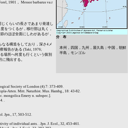
Forel, 1901， Messor barbarus va.r
同じくらいの長さであまり発達し
角度をつくるが，移行部は丸く，
柄節のほぼ全面にしわがあるが，
分 布
らなる構造をしており，深さ4メ
本州，四国，九州，屋久島；中国，朝鮮
る (Taki, 1976;
半島，モンゴル
索する場所へ何度も行くという個別
〜5月に飛出する。
logical Society of London (4) 7: 373-409.
a-Arten. Mitt. Naturhist. Mus. Hambg., 18: 43-82.
ec. mongolica Emery n. subspec.].
4. .
l. Jpn., 17, 503-512.
vity of individual ants. . Jpn. J. Ecol., 32, 453-461.