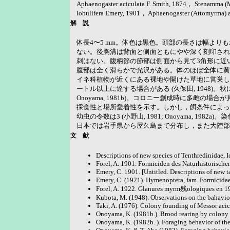
Aphaenogaster aciculata F. Smith, 1874， Stenamma (Me
lobulifera Emery, 1901， Aphaenogaster (Attomyrma) a
解 説
体長4〜5 mm。体色は黒色。頭部の長さは幅よ
ない。後胸溝は背面と側面ともにやや深く刻印され
刺はない。腹柄節の節部は側面から見て3角形に近
腹部は全く滑らかで光沢がある。体のほぼ全体に黄
イネ科植物が近くにある裸地や開けた草地に営巣し
ートル以上に達する場合がある (久保田, 1948)。
Onoyama, 1981b)。コロニー創成時に多
採食性と場所愛着性を示す。しかし，餌条件によって探索方法は変
幼虫の令数は3 (小野山, 1981; Onoyama, 1982a)。染色体
日本では岩手県から屋久島まで分布し，また大陸部にも広
文 献
Descriptions of new species of Tenthredinidae, 
Forel, A. 1901. Formiciden des Naturhistorisc
Emery, C. 1901. [Untitled. Descriptions of new t
Emery, C. (1921). Hymenoptera, fam. Formicidae, 
Forel, A. 1922. Glanures myrm残ologiques en 192
Kubota, M. (1948). Observations on the bahavior
Taki, A. (1976). Colony founding of Messor acicu
Onoyama, K. (1981b.). Brood rearing by colony f
Onoyama, K. (1982b. ). Foraging behavior of the h