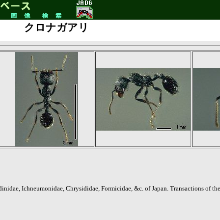
クロナガアリ
redinidae, Ichneumonidae, Chrysididae, Formicidae, &c. of Japan. Transactions of 