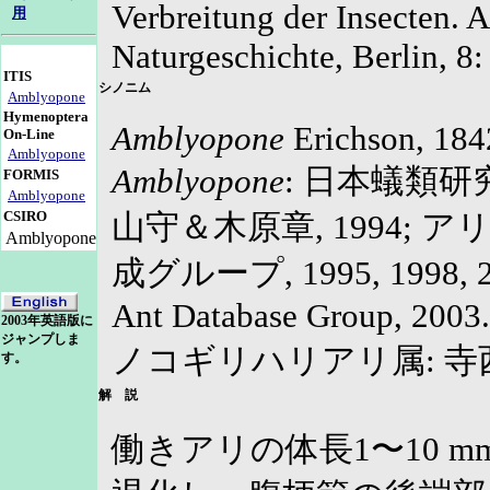
Verbreitung der Insecten. A
用
Naturgeschichte, Berlin, 8:
ITIS
シノニム
Amblyopone
Hymenoptera
Amblyopone
Erichson, 184
On-Line
Amblyopone
Amblyopone
: 日本蟻類研究会,
FORMIS
Amblyopone
CSIRO
山守＆木原章, 1994;
Amblyopone
成グループ, 1995, 1998, 200
Ant Database Group, 2003.
2003年英語版に
ジャンプしま
ノコギリハリアリ属: 寺西, 
す。
解 説
働きアリの体長1〜10 