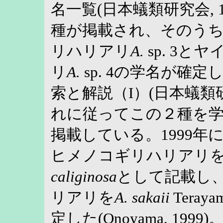
名一覧(日本蟻類研究会, 
種が掲載され、そのう
リハリアリ
A.
sp. 3
リ
A.
sp. 4の学名が確
索と解説（I）(日本蟻類研究
れに従ってこの２種を
掲載している。1999年
ヒメノコギリハリアリ
caliginosa
として記載し
リアリを
A. sakaii
Teray
定した(Onoyama, 19