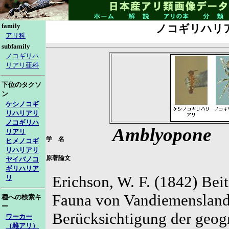
family
ノコギリハリ
アリ科
subfamily
ノコギリハ
リアリ亜科
下位のタクソ
ン
ケシノコギ
リハリアリ
ノコギリハ
Amblyopone
リアリ
学 名
ヒメノコギ
リハリアリ
原著論文
ヤイバノコ
ギリハリア
Erichson, W. F. (1842) Beit
リ
Fauna von Vandiemensland,
種への検索キ
ー
Berücksichtigung der geog
ワーカー
（雌アリ）