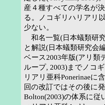
産４種すべての学名が
る。ノコギリハリアリ
少ない。
和名一覧(日本蟻類研究会編
と解説(日本蟻類研究会編,
ベース2003年版(アリ
ループ, 2003)までノ
リアリ亜科Ponerina
回の改訂ではその後に
Bolton(2003)の体