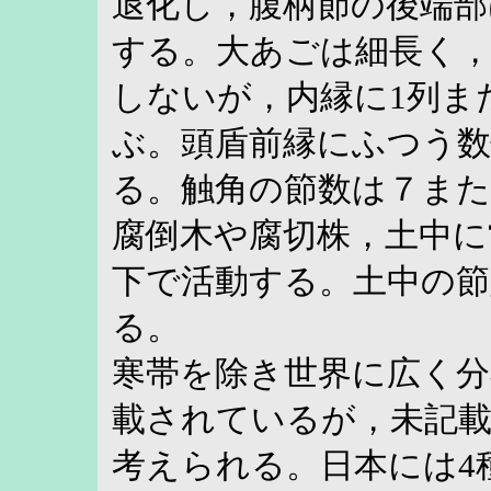
退化し，腹柄節の後端部
する。大あごは細長く
しないが，内縁に1列ま
ぶ。頭盾前縁にふつう数
る。触角の節数は７または
腐倒木や腐切株，土中に
下で活動する。土中の節
る。
寒帯を除き世界に広く分
載されているが，未記
考えられる。日本には4